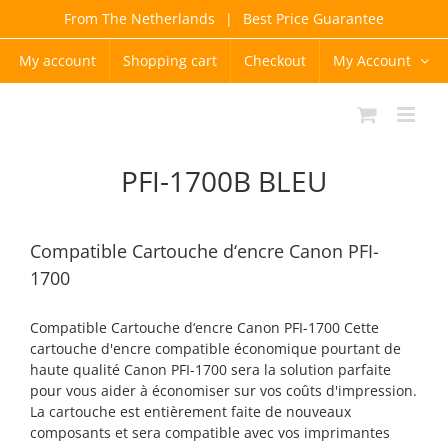
Skip
From The Netherlands
|
Best Price Guarantee
to
content
My account
Shopping cart
Checkout
My Account
PFI-1700B BLEU
Compatible Cartouche d‘encre Canon PFI-
1700
Compatible Cartouche d‘encre Canon PFI-1700 Cette
cartouche d'encre compatible économique pourtant de
haute qualité Canon PFI-1700 sera la solution parfaite
pour vous aider à économiser sur vos coûts d'impression.
La cartouche est entièrement faite de nouveaux
composants et sera compatible avec vos imprimantes