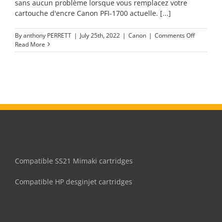
sans aucun problème lorsque vous remplacez votre
cartouche d'encre Canon PFI-1700 actuelle. [...]
on
By
anthony PERRETT
|
July 25th, 2022
|
Canon
|
Comments Off
Compatib
Read More
Cartouch
d‘encre
Canon
PFI-
1700
Compatible SS21 Mimaki cartridges
Compatible HP desginjet cartridges