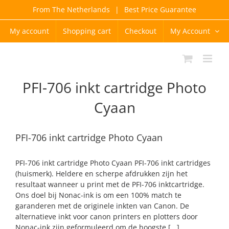
Skip
From The Netherlands
|
Best Price Guarantee
to
content
My account
Shopping cart
Checkout
My Account
PFI-706 inkt cartridge Photo
Cyaan
PFI-706 inkt cartridge Photo Cyaan
PFI-706 inkt cartridge Photo Cyaan PFI-706 inkt cartridges
(huismerk). Heldere en scherpe afdrukken zijn het
resultaat wanneer u print met de PFI-706 inktcartridge.
Ons doel bij Nonac-ink is om een 100% match te
garanderen met de originele inkten van Canon. De
alternatieve inkt voor canon printers en plotters door
Nonac-ink zijn geformuleerd om de hoogste [...]