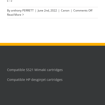
on
By
anthony PERRETT
|
June 2nd, 2022
|
Canon
|
Comments Off
PFI-
Read More
706
inkt
cartridge
Magenta
Compatible SS21 Mimaki cartridges
Compatible HP desginjet cartridges