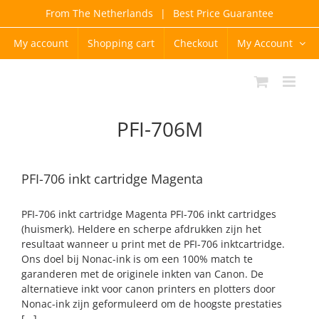
Skip
From The Netherlands
|
Best Price Guarantee
to
content
My account
Shopping cart
Checkout
My Account
PFI-706M
PFI-706 inkt cartridge Magenta
PFI-706 inkt cartridge Magenta PFI-706 inkt cartridges
(huismerk). Heldere en scherpe afdrukken zijn het
resultaat wanneer u print met de PFI-706 inktcartridge.
Ons doel bij Nonac-ink is om een 100% match te
garanderen met de originele inkten van Canon. De
alternatieve inkt voor canon printers en plotters door
Nonac-ink zijn geformuleerd om de hoogste prestaties
[...]