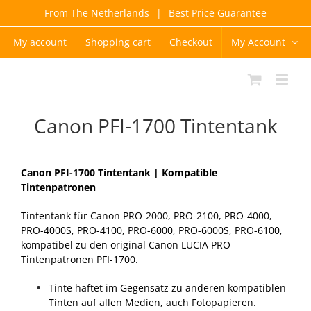
Skip
From The Netherlands
|
Best Price Guarantee
to
content
My account
Shopping cart
Checkout
My Account
Canon PFI-1700 Tintentank
Canon PFI-1700 Tintentank |
Kompatible
Tintenpatronen
Tintentank für Canon PRO-2000, PRO-2100, PRO-4000,
PRO-4000S, PRO-4100, PRO-6000, PRO-6000S, PRO-6100,
kompatibel zu den original Canon LUCIA PRO
Tintenpatronen PFI-1700.
Tinte haftet im Gegensatz zu anderen kompatiblen
Tinten auf allen Medien, auch Fotopapieren.