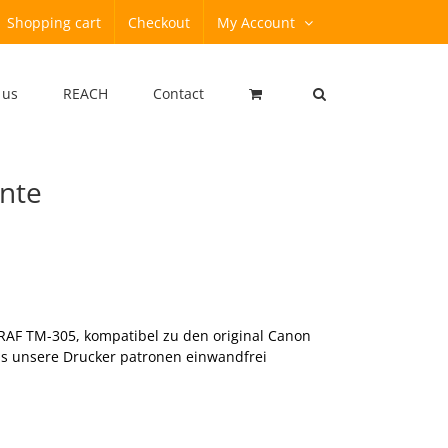
Shopping cart
Checkout
My Account
 us
REACH
Contact
inte
 TM-305, kompatibel zu den original Canon
as unsere Drucker patronen einwandfrei