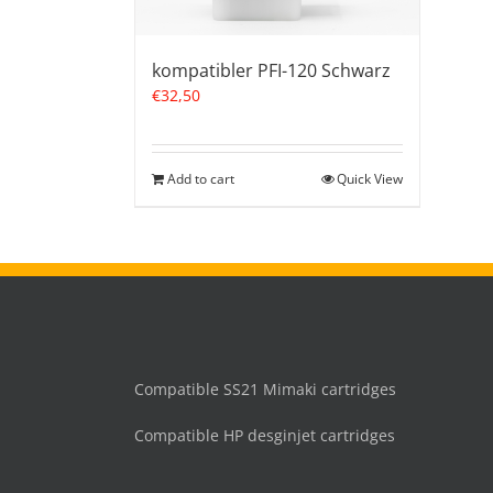
kompatibler PFI-120 Schwarz
€
32,50
Add to cart
Quick View
Compatible SS21 Mimaki cartridges
Compatible HP desginjet cartridges