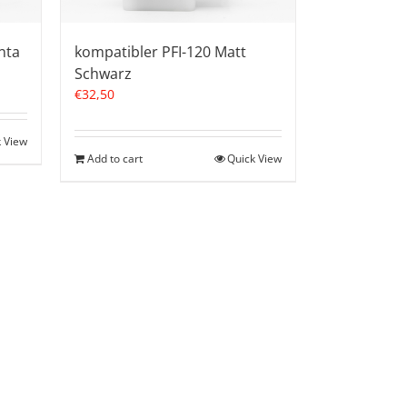
nta
kompatibler PFI-120 Matt
Schwarz
€
32,50
 View
Add to cart
Quick View