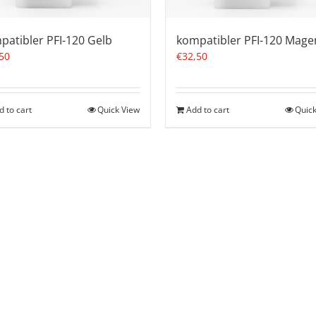
patibler PFI-120 Gelb
kompatibler PFI-120 Mage
50
€
32,50
d to cart
Quick View
Add to cart
Quick