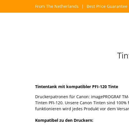
Skip
From The Netherlands
|
Best Price Guarantee
to
content
Tin
Tintentank mit kompatibler PFI-120 Tinte
Druckerpatronen für Canon: imagePROGRAF TM
Tinten PFI-120. Unsere Canon Tinten sind 100% 
funktionieren wird jedes Produkt vor dem Versan
Kompatibel zu den Druckern: