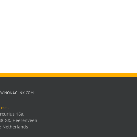
W.NONAC-INK.COM
ress:
rcurius 16a,
48 GX, Heerenveen
e Netherlands