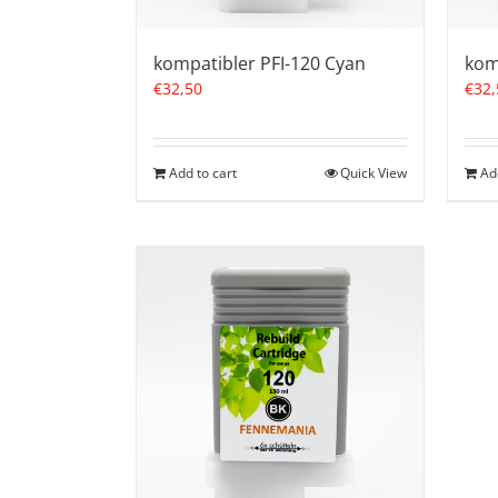
kompatibler PFI-120 Cyan
kom
€
32,50
€
32,
Add to cart
Quick View
Ad