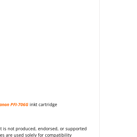
anon PFI-706G
inkt cartridge
 It is not produced, endorsed, or supported
 are used solely for compatibility