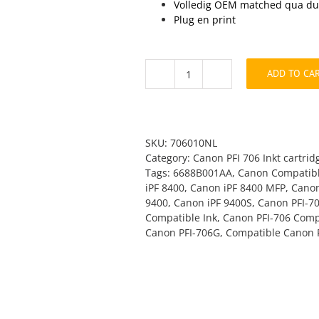
Volledig OEM matched qua d
Plug en print
ADD TO CA
PFI-
706G
inkt
cartridge
Groen
SKU:
706010NL
quantity
Category:
Canon PFI 706 Inkt cartrid
Tags:
6688B001AA
,
Canon Compatibl
iPF 8400
,
Canon iPF 8400 MFP
,
Canon
9400
,
Canon iPF 9400S
,
Canon PFI-7
Compatible Ink
,
Canon PFI-706 Compa
Canon PFI-706G
,
Compatible Canon P