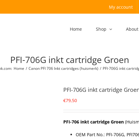
My account
Home
Shop
About
PFI-706G inkt cartridge Groen
nk.com
:
Home
/
Canon PFI 706 Inkt cartridges (huismerk)
/
PFI-706G inkt cartri
PFI-706G inkt cartridge Groe
€
79,50
PFI-706 inkt cartridge Groen
(Huism
OEM Part No.: PFI-706G, PFI70