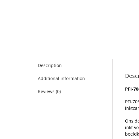
Description
Descr
Additional information
PFI-70
Reviews (0)
PFI-70
inktcar
Ons do
inkt v
beeldk