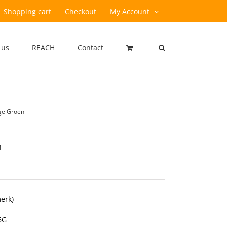
Shopping cart
Checkout
My Account
 us
REACH
Contact
dge Groen
n
erk)
6G