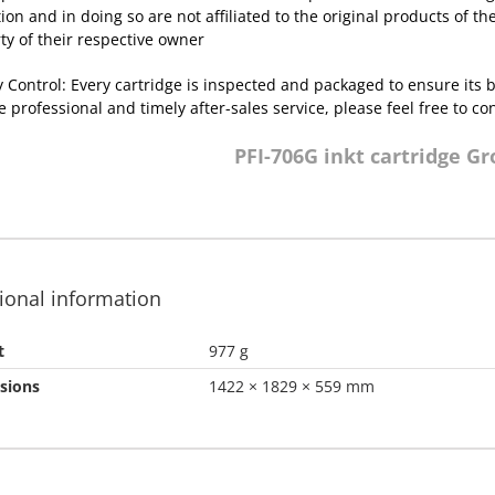
tion and in doing so are not affiliated to the original products of 
ty of their respective owner
y Control: Every cartridge is inspected and packaged to ensure its
e professional and timely after-sales service, please feel free to co
PFI-706G inkt cartridge G
ional information
t
977 g
sions
1422 × 1829 × 559 mm