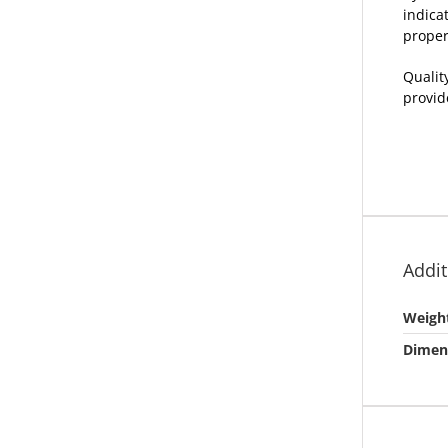
indica
proper
Qualit
provid
Addit
Weigh
Dimen