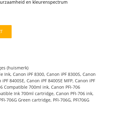
uurzaamheid en kleurenspectrum
RT
ges (huismerk)
e Ink
,
Canon iPF 8300
,
Canon iPF 8300S
,
Canon
 iPF 8400SE
,
Canon iPF 8400SE MFP
,
Canon iPF
06 Compatible 700ml ink
,
Canon PFI-706
tible Ink 700ml cartridge
,
Canon PFI-706 ink
,
FI-706G Green cartridge
,
PFI-706G
,
PFI706G