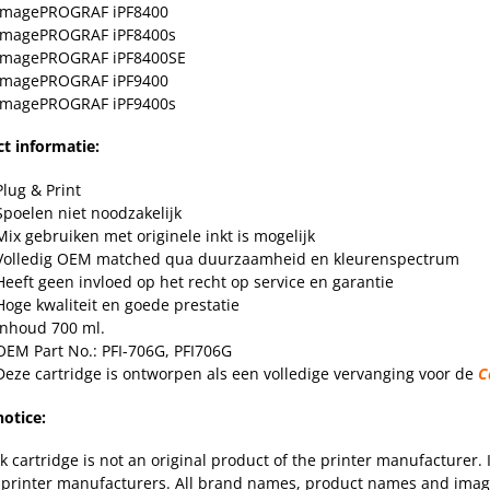
imagePROGRAF iPF8400
imagePROGRAF iPF8400s
imagePROGRAF iPF8400SE
imagePROGRAF iPF9400
imagePROGRAF iPF9400s
t informatie:
Plug & Print
Spoelen niet noodzakelijk
Mix gebruiken met originele inkt is mogelijk
Volledig OEM matched qua duurzaamheid en kleurenspectrum
Heeft geen invloed op het recht op service en garantie
Hoge kwaliteit en goede prestatie
Inhoud 700 ml.
OEM Part No.: PFI-706G, PFI706G
Deze cartridge is ontworpen als een volledige vervanging voor de
C
notice:
nk cartridge is not an original product of the printer manufacturer.
 printer manufacturers. All brand names, product names and images