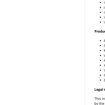
Produc
Legal 
This i
by the