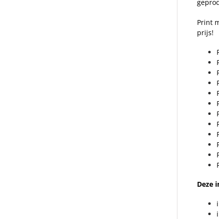
geprod
Print 
prijs!
Deze i