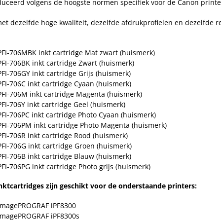
uceerd volgens de hoogste normen specifiek voor de Canon printe
met dezelfde hoge kwaliteit, dezelfde afdrukprofielen en dezelfde 
PFI-706MBK inkt cartridge Mat zwart
(huismerk)
PFI-706BK inkt cartridge Zwart
(huismerk)
PFI-706GY inkt cartridge Grijs
(huismerk)
PFI-706C inkt cartridge Cyaan
(huismerk)
PFI-706M inkt cartridge Magenta
(huismerk)
PFI-706Y inkt cartridge Geel
(huismerk)
PFI-706PC inkt cartridge Photo Cyaan
(huismerk)
PFI-706PM inkt cartridge Photo Magenta
(huismerk)
PFI-706R inkt cartridge Rood
(huismerk)
PFI-706G inkt cartridge Groen
(huismerk)
PFI-706B inkt cartridge Blauw
(huismerk)
PFI-706PG inkt cartridge Photo grijs
(huismerk)
nktcartridges zijn geschikt voor de onderstaande printers:
imagePROGRAF iPF8300
imagePROGRAF iPF8300s