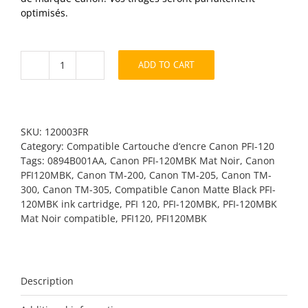
optimisés.
ADD TO CART
PFI-
120MBK
Mat
Noir
compatible
SKU:
120003FR
quantity
Category:
Compatible Cartouche d‘encre Canon PFI-120
Tags:
0894B001AA
,
Canon PFI-120MBK Mat Noir
,
Canon
PFI120MBK
,
Canon TM-200
,
Canon TM-205
,
Canon TM-
300
,
Canon TM-305
,
Compatible Canon Matte Black PFI-
120MBK ink cartridge
,
PFI 120
,
PFI-120MBK
,
PFI-120MBK
Mat Noir compatible
,
PFI120
,
PFI120MBK
Description