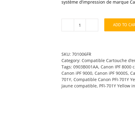
système d’impression de marque Can
ADD TO CA
PFI-
701Y
Jaune
compatible
quantity
SKU:
701006FR
Category:
Compatible Cartouche d‘e
Tags:
0903B001AA
,
Canon IPF 8000 c
Canon iPF 9000
,
Canon iPF 9000S
,
Ca
701Y
,
Compatible Canon PFI-701Y Ye
Jaune compatible
,
PFI-701Y Yellow i