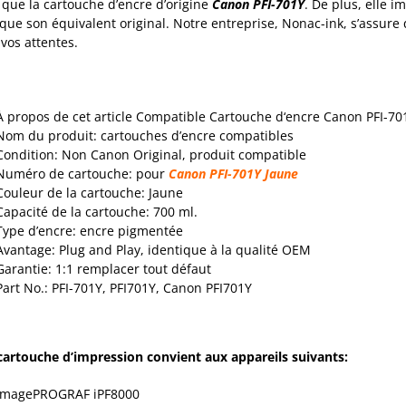
que la cartouche d’encre d’origine
Canon PFI-701Y
. De plus, elle
que son équivalent original. Notre entreprise, Nonac-ink, s’assur
 vos attentes.
À propos de cet article Compatible Cartouche d‘encre Canon PFI-70
Nom du produit: cartouches d’encre compatibles
Condition: Non Canon Original, produit compatible
Numéro de cartouche: pour
Canon PFI-701Y Jaune
Couleur de la cartouche: Jaune
Capacité de la cartouche: 700 ml.
Type d’encre: encre pigmentée
Avantage: Plug and Play, identique à la qualité OEM
Garantie: 1:1 remplacer tout défaut
Part No.: PFI-701Y, PFI701Y, Canon PFI701Y
cartouche d’impression convient aux appareils suivants:
ImagePROGRAF iPF8000