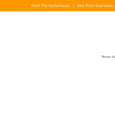
Skip
From The Netherlands
|
Best Price Guarantee
to
content
Nonac-in