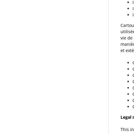
Cartou
utilis
vie de
manièr
et ext
Legal 
This i