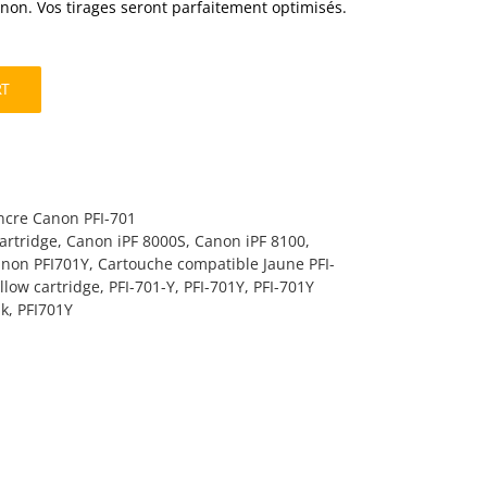
on. Vos tirages seront parfaitement optimisés.
RT
ncre Canon PFI-701
artridge
,
Canon iPF 8000S
,
Canon iPF 8100
,
non PFI701Y
,
Cartouche compatible Jaune PFI-
llow cartridge
,
PFI-701-Y
,
PFI-701Y
,
PFI-701Y
nk
,
PFI701Y