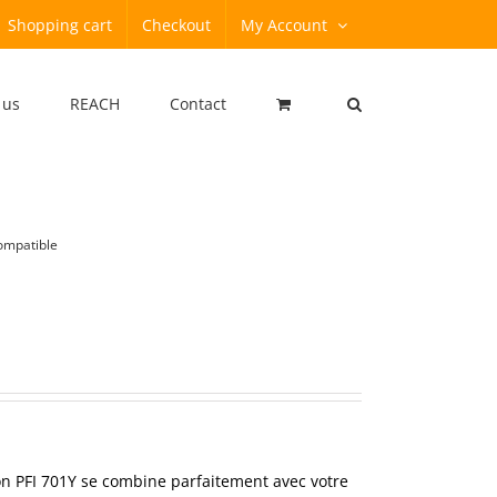
Shopping cart
Checkout
My Account
 us
REACH
Contact
ompatible
n PFI 701Y se combine parfaitement avec votre