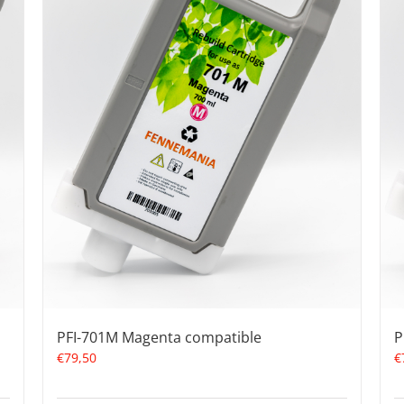
PFI-701M Magenta compatible
P
€
79,50
€