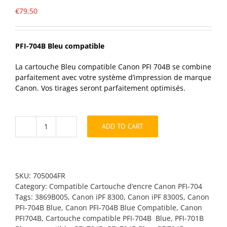
€
79,50
PFI-704B Bleu compatible
La cartouche Bleu compatible Canon PFI 704B se combine
parfaitement avec votre système d’impression de marque
Canon. Vos tirages seront parfaitement optimisés.
ADD TO CART
PFI-
704B
Bleu
compatible
quantity
SKU:
705004FR
Category:
Compatible Cartouche d‘encre Canon PFI-704
Tags:
3869B005
,
Canon iPF 8300
,
Canon iPF 8300S
,
Canon
PFI-704B Blue
,
Canon PFI-704B Blue Compatible
,
Canon
PFI704B
,
Cartouche compatible PFI-704B Blue
,
PFI-701B