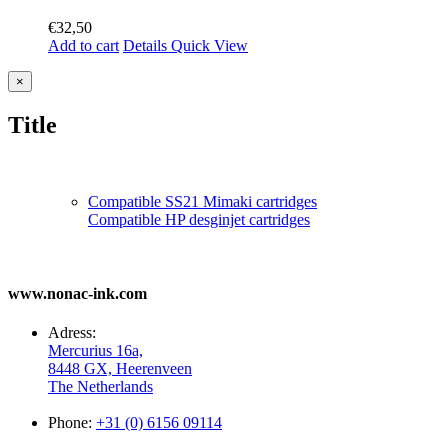
€
32,50
Add to cart
Details
Quick View
Close
×
product
quick
Title
view
Compatible SS21 Mimaki cartridges
Compatible HP desginjet cartridges
www.nonac-ink.com
Adress:
Mercurius 16a,
8448 GX, Heerenveen
The Netherlands
Phone:
+31 (0) 6156 09114