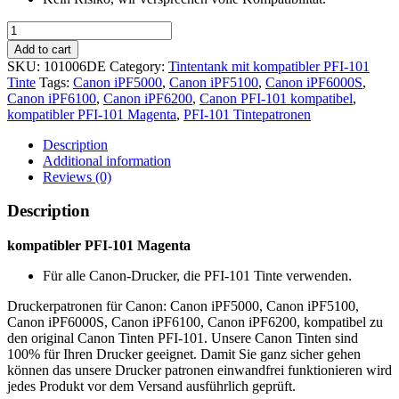
kompatibler
PFI-
Add to cart
101
SKU:
101006DE
Category:
Tintentank mit kompatibler PFI-101
Magenta
Tinte
Tags:
Canon iPF5000
,
Canon iPF5100
,
Canon iPF6000S
,
quantity
Canon iPF6100
,
Canon iPF6200
,
Canon PFI-101 kompatibel
,
kompatibler PFI-101 Magenta
,
PFI-101 Tintepatronen
Description
Additional information
Reviews (0)
Description
kompatibler PFI-101 Magenta
Für alle Canon-Drucker, die PFI-101 Tinte verwenden.
Druckerpatronen für Canon: Canon iPF5000, Canon iPF5100,
Canon iPF6000S, Canon iPF6100, Canon iPF6200, kompatibel zu
den original Canon Tinten PFI-101. Unsere Canon Tinten sind
100% für Ihren Drucker geeignet. Damit Sie ganz sicher gehen
können das unsere Drucker patronen einwandfrei funktionieren wird
jedes Produkt vor dem Versand ausführlich geprüft.