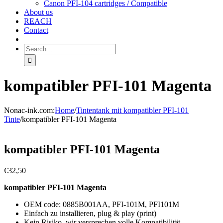
Canon PFI-104 cartridges / Compatible
About us
REACH
Contact
Search
for:
kompatibler PFI-101 Magenta
Nonac-ink.com
:
Home
/
Tintentank mit kompatibler PFI-101
Tinte
/
kompatibler PFI-101 Magenta
kompatibler PFI-101 Magenta
€
32,50
kompatibler PFI-101 Magenta
OEM code: 0885B001AA, PFI-101M, PFI101M
Einfach zu installieren, plug & play (print)
Kein Risiko, wir versprechen volle Kompatibilität
.