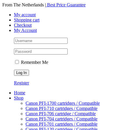
Skip
From The Netherlands
|
Best Price Guarantee
to
My account
content
Shopping cart
Checkout
My Account
Remember Me
Register
Home
Shop
Canon PFI-1700 cartridges / Compatible
Canon PFI-710 cartridges / Compatible
Canon PFI-706 cartridge / Compatible
Canon PFI-704 cartridges / Compatible
Canon PFI-701 cartridges / Compatible
Canon PFI-120 cartridges / Compatible