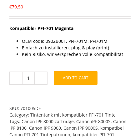
€
79,50
kompatibler PFI-701 Magenta
OEM code: 0902B001, PFI-701M, PFI701M
Einfach zu installieren, plug & play (print)
Kein Risiko, wir versprechen volle Kompatibilität
ADD TO CART
kompatibler
PFI-
701
Magenta
quantity
SKU:
701005DE
Category:
Tintentank mit kompatibler PFI-701 Tinte
Tags:
Canon IPF 8000 cartridge
,
Canon iPF 8000S
,
Canon
iPF 8100
,
Canon iPF 9000
,
Canon iPF 9000S
,
kompatibel
Canon PFI-701 Tintepatronen
,
kompatibler PFI-701