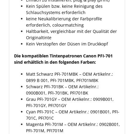
Kein Spülen bzw. keine Reinigung des
Schlauchsystems erforderlich
keine Neukalibrierung der Farbprofile
erforderlich, colourmatching
Haltbarkeit, vergleichbar mit der Qualität der
Originaltinte
Kein Verstopfen der Düsen im Druckkopf
Die kompatiblen Tintenpatronen Canon PFI-701
sind erhältlich in den folgenden Farben:
Matt Schwarz PFI-701MBK
– OEM Artikelnr.:
0899 B 001, PFI-701MBK, PFI701MBK
Schwarz PFI-701BK
– OEM Artikelnr.:
0900B001, PFI-701BK, PFI701BK
Grau PFI-701GY
– OEM Artikelnr.: 0909B001,
PFI-701GY, PFI701GY
Cyan PFI-701C
– OEM Artikelnr.: 0901B001, PFI-
701C, PFI701C
Magenta PFI-701M
– OEM Artikelnr.: 0902B001,
PFI-701M, PFI701M