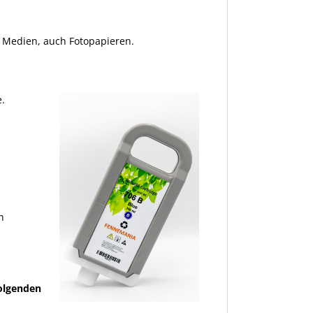
n Medien, auch Fotopapieren.
e.
h
folgenden