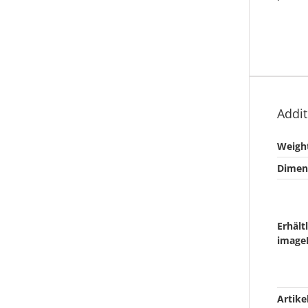
Addit
Weigh
Dimen
Erhält
image
Artik