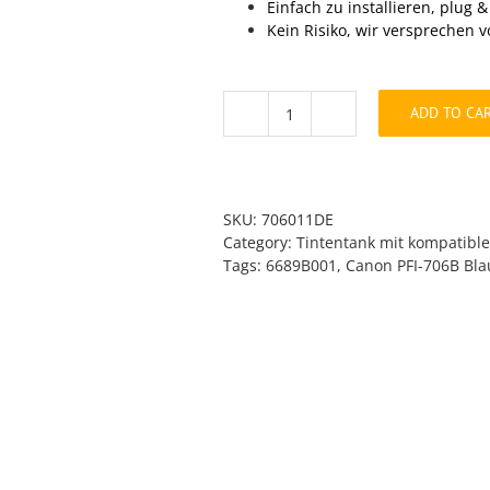
Einfach zu installieren, plug & 
Kein Risiko, wir versprechen v
ADD TO CA
kompatibler
PFI-
706
Blau
quantity
SKU:
706011DE
Category:
Tintentank mit kompatible
Tags:
6689B001
,
Canon PFI-706B Bla