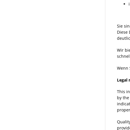
Sie si
Diese 
deutli
Wir bi
schnel
Wenn S
Legal 
This i
by the
indica
proper
Qualit
provid