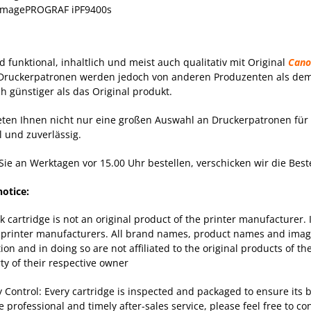
imagePROGRAF iPF9400s
nd funktional, inhaltlich und meist auch qualitativ mit Original
Cano
Druckerpatronen werden jedoch von anderen Produzenten als dem 
ch günstiger als das Original produkt.
eten Ihnen nicht nur eine großen Auswahl an Druckerpatronen für 
l und zuverlässig.
ie an Werktagen vor 15.00 Uhr bestellen, verschicken wir die Bes
notice:
nk cartridge is not an original product of the printer manufacturer.
 printer manufacturers. All brand names, product names and images
tion and in doing so are not affiliated to the original products of 
ty of their respective owner
y Control: Every cartridge is inspected and packaged to ensure its
e professional and timely after-sales service, please feel free to
con