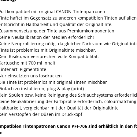
Voll kompatibel mit original CANON-Tintenpatronen
Tinte haftet im Gegensatz zu anderen kompatiblen Tinten auf alle
Entspricht in Haltbarkeit und Qualität der Originaltinte.
Zusammensetzung der Tinte aus Premiumkomponenten.
Keine Neukalibration der Medien erforderlich!
Keine Neuprofilierung nötig, da gleicher Farbraum wie Originaltint
Tinte ist problemlos mit Originaltinte mischbar.
Kein Risiko, wir versprechen volle Kompatibilität.
Kartusche mit 700 ml Inhalt
Tintenart: Pigmenttinte
Nur einsetzten uns losdrucken
Die Tinte ist problemlos mit original Tinten mischbar
Einfach zu installieren, plug & play (print)
Kein Spülen bzw. keine Reinigung des Schlauchsystems erforderlic
keine Neukalibrierung der Farbprofile erforderlich, colourmatching
Haltbarkeit, vergleichbar mit der Qualität der Originaltinte
Kein Verstopfen der Düsen im Druckkopf
mpatiblen Tintenpatronen Canon PFI-706 sind erhältlich in den 
: