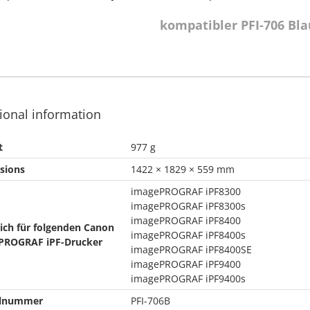
kompatibler PFI-706 Bla
ional information
t
977 g
sions
1422 × 1829 × 559 mm
imagePROGRAF iPF8300
imagePROGRAF iPF8300s
imagePROGRAF iPF8400
lich für folgenden Canon
imagePROGRAF iPF8400s
PROGRAF iPF-Drucker
imagePROGRAF iPF8400SE
imagePROGRAF iPF9400
imagePROGRAF iPF9400s
elnummer
PFI-706B