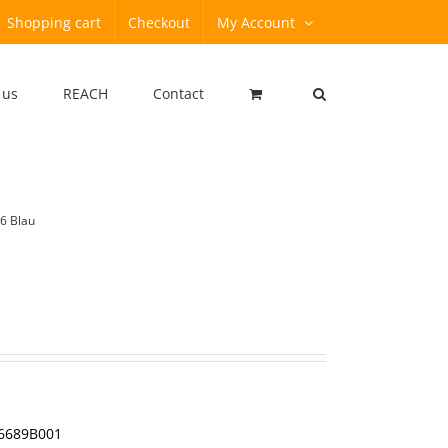
Shopping cart
Checkout
My Account
 us
REACH
Contact
6 Blau
 6689B001