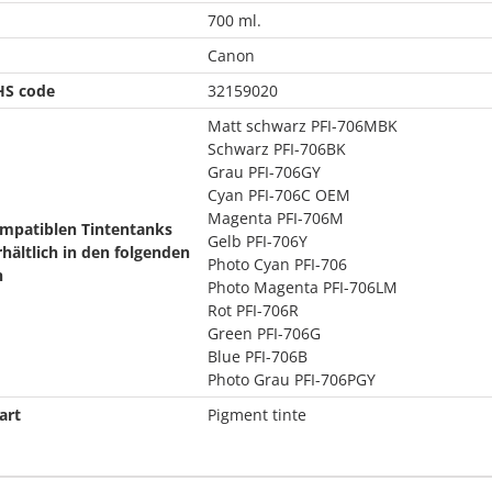
700 ml.
Canon
HS code
32159020
Matt schwarz PFI-706MBK
Schwarz PFI-706BK
Grau PFI-706GY
Cyan PFI-706C OEM
Magenta PFI-706M
mpatiblen Tintentanks
Gelb PFI-706Y
rhältlich in den folgenden
Photo Cyan PFI-706
n
Photo Magenta PFI-706LM
Rot PFI-706R
Green PFI-706G
Blue PFI-706B
Photo Grau PFI-706PGY
art
Pigment tinte