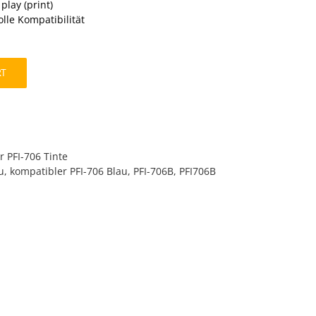
play (print)
olle Kompatibilität
RT
r PFI-706 Tinte
u
,
kompatibler PFI-706 Blau
,
PFI-706B
,
PFI706B