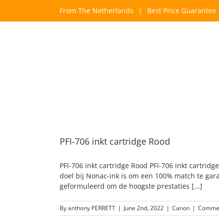
Skip
From The Netherlands
|
Best Price Guarantee
to
content
PFI-706 inkt cartridge Rood
PFI-706 inkt cartridge Rood PFI-706 inkt cartrid
doel bij Nonac-ink is om een 100% match te gara
geformuleerd om de hoogste prestaties [...]
By
anthony PERRETT
|
June 2nd, 2022
|
Canon
|
Commen