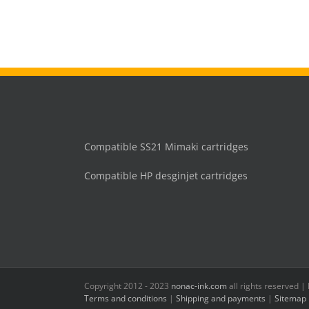
Compatible SS21 Mimaki cartridges
Compatible HP desginjet cartridges
Copyright 2012 - 2023
nonac-ink.com
all rights reserved 
Terms and conditions
|
Shipping and payments
|
Sitemap