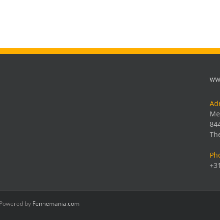
706
inkt
cartridge
Rood
WW
Ad
Me
84
Th
Ph
+31
| Powered by
Fennemania.com