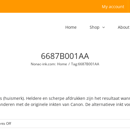
My account
Home
Shop
About
6687B001AA
Nonac-ink.com
:
Home
/
Tag:
6687B001AA
ges (huismerk). Heldere en scherpe afdrukken zijn het resultaat wan
nderen met de originele inkten van Canon. De alternatieve inkt voo
on
ts Off
PFI-