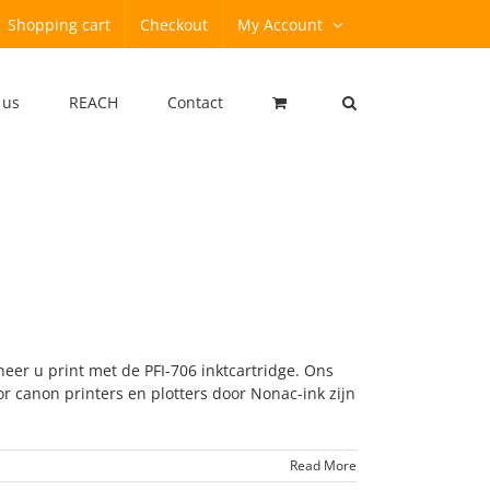
Shopping cart
Checkout
My Account
 us
REACH
Contact
neer u print met de PFI-706 inktcartridge. Ons
r canon printers en plotters door Nonac-ink zijn
Read More