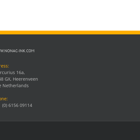
W.NONAC-INK.COM
ress:
rcurius 16a,
48 GX, Heerenveen
e Netherlands
one:
 (0) 6156 09114