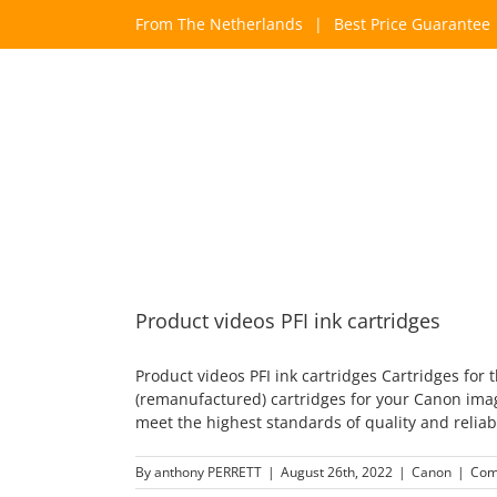
Skip
From The Netherlands
|
Best Price Guarantee
to
content
Product videos PFI ink cartridges
Product videos PFI ink cartridges Cartridges fo
(remanufactured) cartridges for your Canon ima
meet the highest standards of quality and reliabil
By
anthony PERRETT
|
August 26th, 2022
|
Canon
|
Com