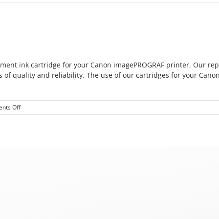
Cartuccia
rigenerata
PFI-
1700
ment ink cartridge for your Canon imagePROGRAF printer. Our repla
of quality and reliability. The use of our cartridges for your Cano
on
nts Off
imagePROGRAF
ink
cartridges