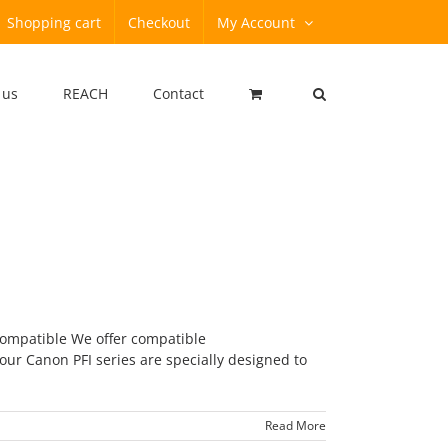
Shopping cart
Checkout
My Account
 us
REACH
Contact
compatible We offer compatible
ur Canon PFI series are specially designed to
Read More