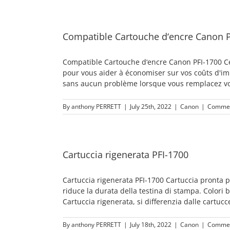
Compatible Cartouche d‘encre Canon P
Compatible Cartouche d‘encre Canon PFI-1700 Ce
pour vous aider à économiser sur vos coûts d'i
sans aucun problème lorsque vous remplacez votr
By
anthony PERRETT
|
July 25th, 2022
|
Canon
|
Commen
Cartuccia rigenerata PFI-1700
Cartuccia rigenerata PFI-1700 Cartuccia pronta pe
riduce la durata della testina di stampa. Colori b
Cartuccia rigenerata, si differenzia dalle cartucce
By
anthony PERRETT
|
July 18th, 2022
|
Canon
|
Commen