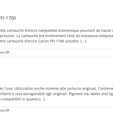
videos
PFI
ink
cartridges
FI-1700
tte cartouche d'encre compatible économique pourtant de haute qu
mpression. La cartouche est entièrement faite de nouveaux compos
e cartouche d'encre Canon PFI-1700 actuelle. [...]
on
ts Off
Compatible
Cartouche
d‘encre
Canon
PFI-
1700
r l'uso. Utilizzabile anche insieme alle cartucce originali. Contiene
rillanti e resa paragonabili agli originali. Pigment ink, water and l
 compatibili in quanto [...]
on
ts Off