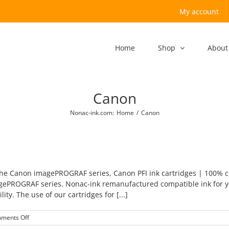
My account
Home
Shop
About
Canon
Nonac-ink.com
:
Home
/
Canon
r the Canon imagePROGRAF series, Canon PFI ink cartridges | 100% 
gePROGRAF series. Nonac-ink remanufactured compatible ink for yo
ity. The use of our cartridges for [...]
on
ments Off
Product