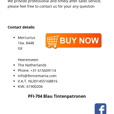
We provide professional and timely after-sales service,
please feel free to contact us for your any question
Contact details:
Mercurius
16a, 8448
GX
Heerenveen
The Netherlands
Phone: +31 615609114
info@fennemania.com
V.A.T. NL001455168B16
KVK: 61900206
PFI-704 Blau Tintenpatronen