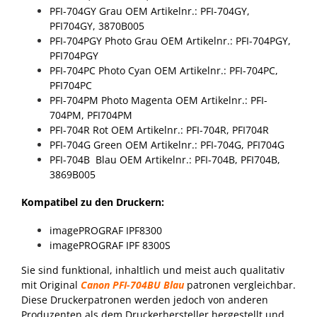
PFI-704GY Grau
OEM Artikelnr.: PFI-704GY,
PFI704GY, 3870B005
PFI-704PGY Photo Grau
OEM Artikelnr.: PFI-704PGY,
PFI704PGY
PFI-704PC Photo Cyan
OEM Artikelnr.: PFI-704PC,
PFI704PC
PFI-704PM Photo Magenta
OEM Artikelnr.: PFI-
704PM, PFI704PM
PFI-704R Rot
OEM Artikelnr.: PFI-704R, PFI704R
PFI-704G Green
OEM Artikelnr.: PFI-704G, PFI704G
PFI-704B Blau
OEM Artikelnr.: PFI-704B, PFI704B,
3869B005
Kompatibel zu den Druckern:
imagePROGRAF IPF8300
imagePROGRAF IPF 8300S
Sie sind funktional, inhaltlich und meist auch qualitativ
mit Original
Canon PFI-704BU Blau
patronen vergleichbar.
Diese Druckerpatronen werden jedoch von anderen
Produzenten als dem Druckerhersteller hergestellt und