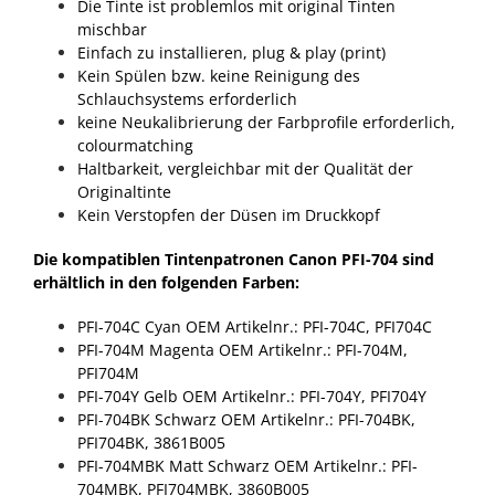
Die Tinte ist problemlos mit original Tinten
mischbar
Einfach zu installieren, plug & play (print)
Kein Spülen bzw. keine Reinigung des
Schlauchsystems erforderlich
keine Neukalibrierung der Farbprofile erforderlich,
colourmatching
Haltbarkeit, vergleichbar mit der Qualität der
Originaltinte
Kein Verstopfen der Düsen im Druckkopf
Die kompatiblen Tintenpatronen Canon PFI-704 sind
erhältlich in den folgenden Farben:
PFI-704C Cyan
OEM Artikelnr.: PFI-704C, PFI704C
PFI-704M Magenta
OEM Artikelnr.: PFI-704M,
PFI704M
PFI-704Y Gelb
OEM Artikelnr.: PFI-704Y, PFI704Y
PFI-704BK Schwarz
OEM Artikelnr.: PFI-704BK,
PFI704BK, 3861B005
PFI-704MBK Matt Schwarz
OEM Artikelnr.: PFI-
704MBK, PFI704MBK, 3860B005