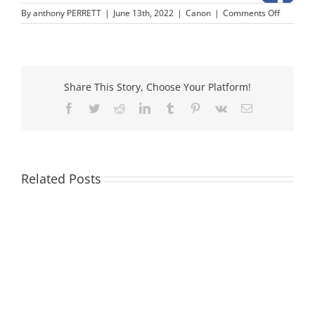
on
By
anthony PERRETT
|
June 13th, 2022
|
Canon
|
Comments Off
PFI-
704
Blau
Tintenpa
Share This Story, Choose Your Platform!
Facebook
Twitter
Reddit
LinkedIn
Tumblr
Pinterest
Vk
Email
Related Posts