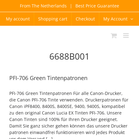
Skip
From The Netherlands
|
Best Price Guarantee
to
content
My account
Shopping cart
Checkout
My Account
6688B001
PFI-706 Green Tintenpatronen
PFI-706 Green Tintenpatronen Für alle Canon-Drucker,
die Canon PFI-706 Tinte verwenden. Druckerpatronen für
Canon iPF8400, 8400S, 8400SE, 9400, 9400S, kompatibel
zu den original Canon Lucia EX Tinten PFI-706. Unsere
Canon Tinten sind 100% für Ihren Drucker geeignet.
Damit Sie ganz sicher gehen können das unsere Drucker
patronen einwandfrei funktionieren wird jedes Produkt
vor dem Versand [...]