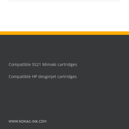
PFI-
1700
Tinte
patron
Compatible SS21 Mimaki cartridges
Compatible HP desginjet cartridges
WWW.NONAC-INK.COM