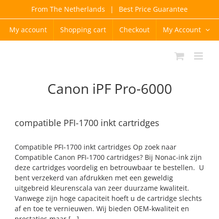
Skip
From The Netherlands
|
Best Price Guarantee
to
content
My account
Shopping cart
Checkout
My Account
Canon iPF Pro-6000
compatible PFI-1700 inkt cartridges
Compatible PFI-1700 inkt cartridges Op zoek naar
Compatible Canon PFI-1700 cartridges? Bij Nonac-ink zijn
deze cartridges voordelig en betrouwbaar te bestellen. U
bent verzekerd van afdrukken met een geweldig
uitgebreid kleurenscala van zeer duurzame kwaliteit.
Vanwege zijn hoge capaciteit hoeft u de cartridge slechts
af en toe te vernieuwen. Wij bieden OEM-kwaliteit en
prestaties maar [...]