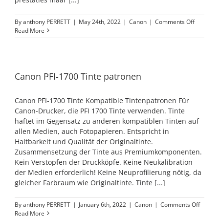
on
By
anthony PERRETT
|
May 24th, 2022
|
Canon
|
Comments Off
compatib
Read More
PFI-
1700
inkt
cartridg
Canon PFI-1700 Tinte patronen
Canon PFI-1700 Tinte Kompatible Tintenpatronen Für
Canon-Drucker, die PFI 1700 Tinte verwenden. Tinte
haftet im Gegensatz zu anderen kompatiblen Tinten auf
allen Medien, auch Fotopapieren. Entspricht in
Haltbarkeit und Qualität der Originaltinte.
Zusammensetzung der Tinte aus Premiumkomponenten.
Kein Verstopfen der Druckköpfe. Keine Neukalibration
der Medien erforderlich! Keine Neuprofilierung nötig, da
gleicher Farbraum wie Originaltinte. Tinte [...]
on
By
anthony PERRETT
|
January 6th, 2022
|
Canon
|
Comments Off
Canon
Read More