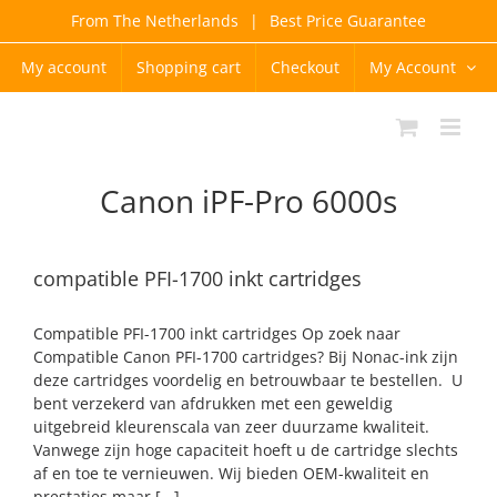
Skip
From The Netherlands
|
Best Price Guarantee
to
content
My account
Shopping cart
Checkout
My Account
Canon iPF-Pro 6000s
compatible PFI-1700 inkt cartridges
Compatible PFI-1700 inkt cartridges Op zoek naar
Compatible Canon PFI-1700 cartridges? Bij Nonac-ink zijn
deze cartridges voordelig en betrouwbaar te bestellen. U
bent verzekerd van afdrukken met een geweldig
uitgebreid kleurenscala van zeer duurzame kwaliteit.
Vanwege zijn hoge capaciteit hoeft u de cartridge slechts
af en toe te vernieuwen. Wij bieden OEM-kwaliteit en
prestaties maar [...]