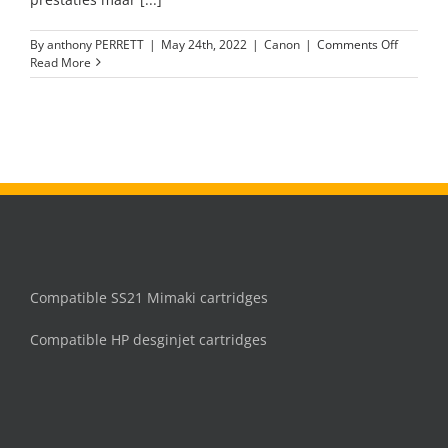
on
By
anthony PERRETT
|
May 24th, 2022
|
Canon
|
Comments Off
compatib
Read More
PFI-
1700
inkt
cartridg
Compatible SS21 Mimaki cartridges
Compatible HP desginjet cartridges