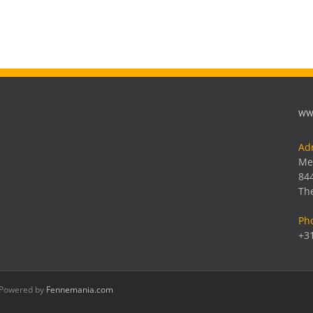
701
Matt
Schwarz
Tintenpatronen
WW
Ad
Me
84
Th
Ph
+31
| Powered by
Fennemania.com