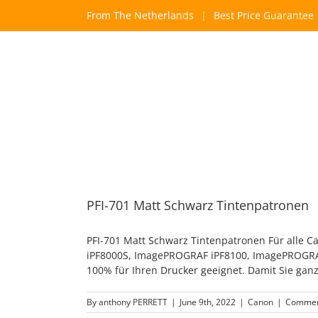
Skip
From The Netherlands
|
Best Price Guarantee
to
content
PFI-701 Matt Schwarz Tintenpatronen
PFI-701 Matt Schwarz Tintenpatronen Für alle 
iPF8000S, ImagePROGRAF iPF8100, ImagePROGRAF 
100% für Ihren Drucker geeignet. Damit Sie ganz
By
anthony PERRETT
|
June 9th, 2022
|
Canon
|
Commen