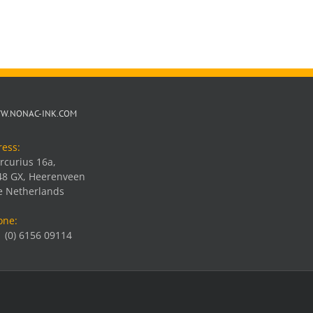
W.NONAC-INK.COM
ress:
rcurius 16a,
48 GX, Heerenveen
e Netherlands
one:
 (0) 6156 09114