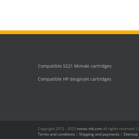
Compatible SS21 Mimaki cartridges
Compatible HP desginjet cartridges
Copyright 2012 - 2023
nonac-ink.com
all rights reserved 
Terms and conditions
|
Shipping and payments
|
Sitemap