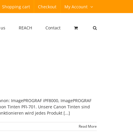
Shopping cart
Checkout
My Account
 us
REACH
Contact
r Canon: ImagePROGRAF iPF8000, ImagePROGRAF
n Tinten PFI-701. Unsere Canon Tinten sind
ktionieren wird jedes Produkt [...]
Read More