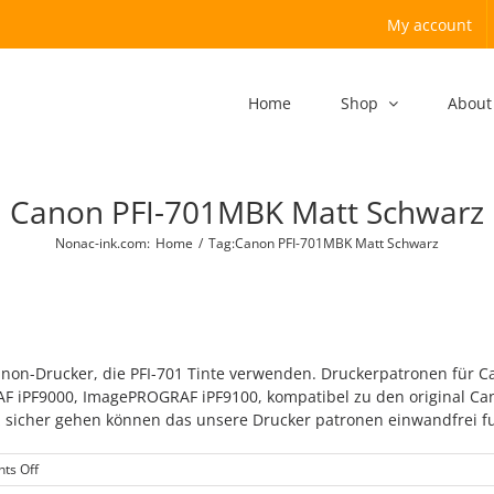
My account
Home
Shop
About
Canon PFI-701MBK Matt Schwarz
Nonac-ink.com
:
Home
/
Tag:
Canon PFI-701MBK Matt Schwarz
Canon-Drucker, die PFI-701 Tinte verwenden. Druckerpatronen fü
iPF9000, ImagePROGRAF iPF9100, kompatibel zu den original Cano
 sicher gehen können das unsere Drucker patronen einwandfrei fun
on
ts Off
PFI-