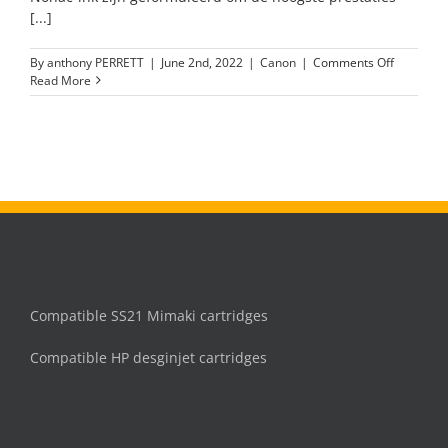
[...]
on
By
anthony PERRETT
|
June 2nd, 2022
|
Canon
|
Comments Off
PFI-
Read More
706
inkt
cartridge
Blauw
Compatible SS21 Mimaki cartridges
Compatible HP desginjet cartridges