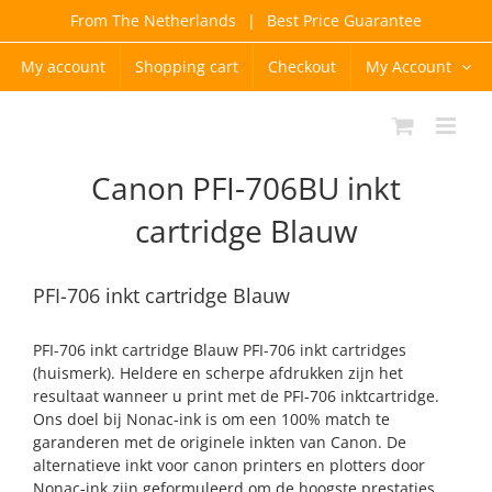
Skip
From The Netherlands
|
Best Price Guarantee
to
content
My account
Shopping cart
Checkout
My Account
Canon PFI-706BU inkt
cartridge Blauw
PFI-706 inkt cartridge Blauw
PFI-706 inkt cartridge Blauw PFI-706 inkt cartridges
(huismerk). Heldere en scherpe afdrukken zijn het
resultaat wanneer u print met de PFI-706 inktcartridge.
Ons doel bij Nonac-ink is om een 100% match te
garanderen met de originele inkten van Canon. De
alternatieve inkt voor canon printers en plotters door
Nonac-ink zijn geformuleerd om de hoogste prestaties