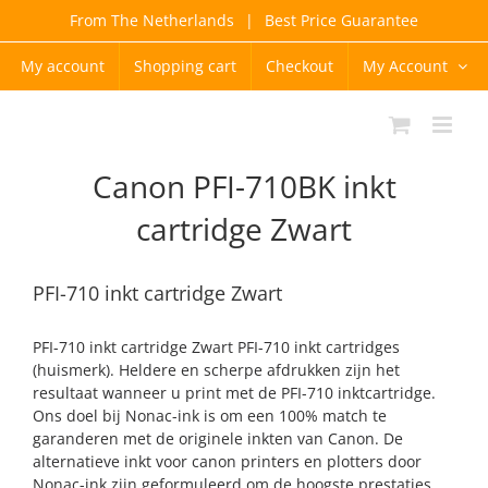
Skip
From The Netherlands
|
Best Price Guarantee
to
content
My account
Shopping cart
Checkout
My Account
Canon PFI-710BK inkt
cartridge Zwart
PFI-710 inkt cartridge Zwart
PFI-710 inkt cartridge Zwart PFI-710 inkt cartridges
(huismerk). Heldere en scherpe afdrukken zijn het
resultaat wanneer u print met de PFI-710 inktcartridge.
Ons doel bij Nonac-ink is om een 100% match te
garanderen met de originele inkten van Canon. De
alternatieve inkt voor canon printers en plotters door
Nonac-ink zijn geformuleerd om de hoogste prestaties