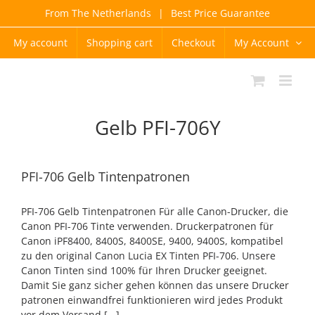
Skip
From The Netherlands
|
Best Price Guarantee
to
content
My account
Shopping cart
Checkout
My Account
Gelb PFI-706Y
PFI-706 Gelb Tintenpatronen
PFI-706 Gelb Tintenpatronen Für alle Canon-Drucker, die
Canon PFI-706 Tinte verwenden. Druckerpatronen für
Canon iPF8400, 8400S, 8400SE, 9400, 9400S, kompatibel
zu den original Canon Lucia EX Tinten PFI-706. Unsere
Canon Tinten sind 100% für Ihren Drucker geeignet.
Damit Sie ganz sicher gehen können das unsere Drucker
patronen einwandfrei funktionieren wird jedes Produkt
vor dem Versand [...]