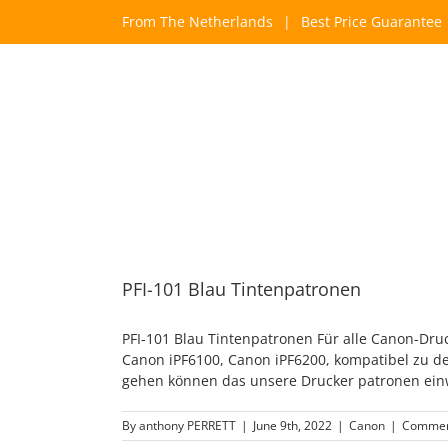
Skip
From The Netherlands
|
Best Price Guarantee
to
content
PFI-101 Blau Tintenpatronen
PFI-101 Blau Tintenpatronen Für alle Canon-Dru
Canon iPF6100, Canon iPF6200, kompatibel zu de
gehen können das unsere Drucker patronen einwa
By
anthony PERRETT
|
June 9th, 2022
|
Canon
|
Commen