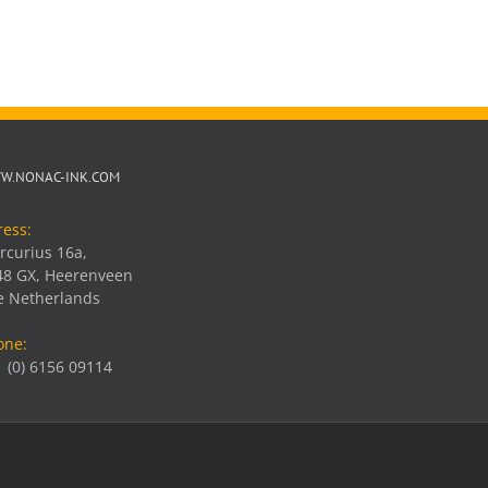
W.NONAC-INK.COM
ress:
rcurius 16a,
48 GX, Heerenveen
e Netherlands
one:
 (0) 6156 09114