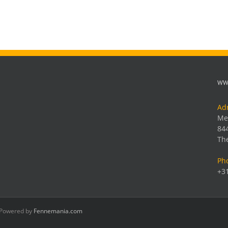
101
Blau
Tintenpatronen
WW
Ad
Me
84
Th
Ph
+31
| Powered by
Fennemania.com