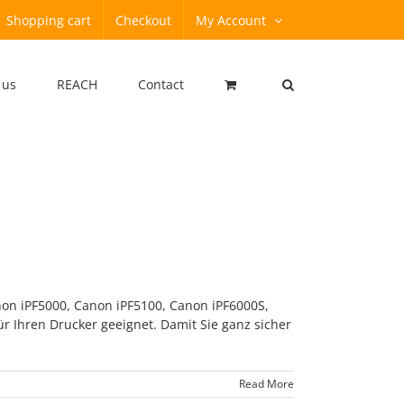
Shopping cart
Checkout
My Account
 us
REACH
Contact
non iPF5000, Canon iPF5100, Canon iPF6000S,
r Ihren Drucker geeignet. Damit Sie ganz sicher
Read More