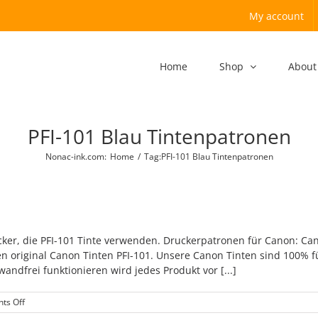
My account
Home
Shop
About
PFI-101 Blau Tintenpatronen
Nonac-ink.com
:
Home
/
Tag:
PFI-101 Blau Tintenpatronen
cker, die PFI-101 Tinte verwenden. Druckerpatronen für Canon: Ca
n original Canon Tinten PFI-101. Unsere Canon Tinten sind 100% fü
ndfrei funktionieren wird jedes Produkt vor [...]
on
ts Off
PFI-