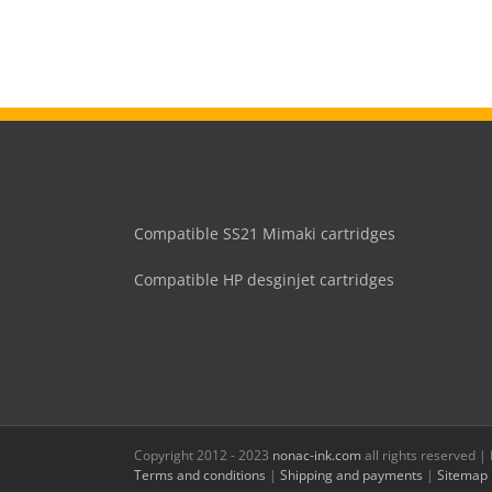
Compatible SS21 Mimaki cartridges
Compatible HP desginjet cartridges
Copyright 2012 - 2023
nonac-ink.com
all rights reserved 
Terms and conditions
|
Shipping and payments
|
Sitemap