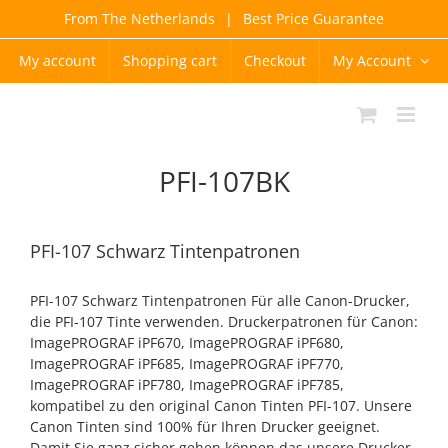
Skip
From The Netherlands
|
Best Price Guarantee
to
content
My account
Shopping cart
Checkout
My Account
PFI-107BK
PFI-107 Schwarz Tintenpatronen
PFI-107 Schwarz Tintenpatronen Für alle Canon-Drucker,
die PFI-107 Tinte verwenden. Druckerpatronen für Canon:
ImagePROGRAF iPF670, ImagePROGRAF iPF680,
ImagePROGRAF iPF685, ImagePROGRAF iPF770,
ImagePROGRAF iPF780, ImagePROGRAF iPF785,
kompatibel zu den original Canon Tinten PFI-107. Unsere
Canon Tinten sind 100% für Ihren Drucker geeignet.
Damit Sie ganz sicher gehen können das unsere Drucker