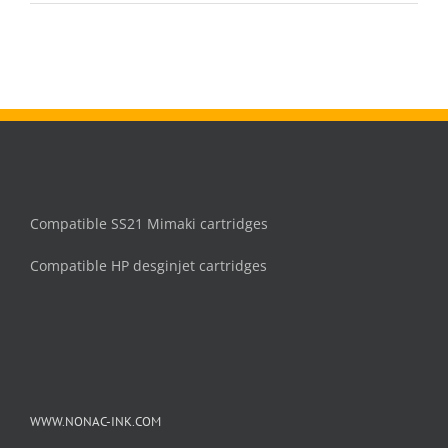
107
inkt
cartridge
Zwart
Compatible SS21 Mimaki cartridges
Compatible HP desginjet cartridges
WWW.NONAC-INK.COM