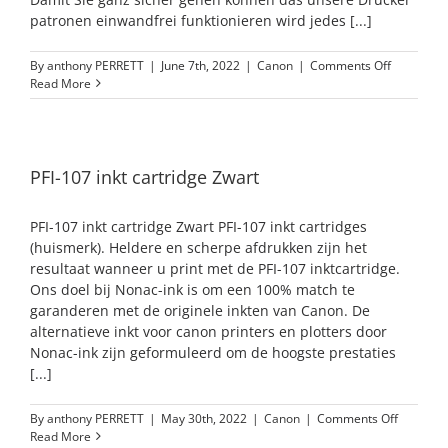
patronen einwandfrei funktionieren wird jedes [...]
on
By
anthony PERRETT
|
June 7th, 2022
|
Canon
|
Comments Off
PFI-
Read More
107
Schwarz
Tintenpat
PFI-107 inkt cartridge Zwart
PFI-107 inkt cartridge Zwart PFI-107 inkt cartridges
(huismerk). Heldere en scherpe afdrukken zijn het
resultaat wanneer u print met de PFI-107 inktcartridge.
Ons doel bij Nonac-ink is om een 100% match te
garanderen met de originele inkten van Canon. De
alternatieve inkt voor canon printers en plotters door
Nonac-ink zijn geformuleerd om de hoogste prestaties
[...]
on
By
anthony PERRETT
|
May 30th, 2022
|
Canon
|
Comments Off
PFI-
Read More