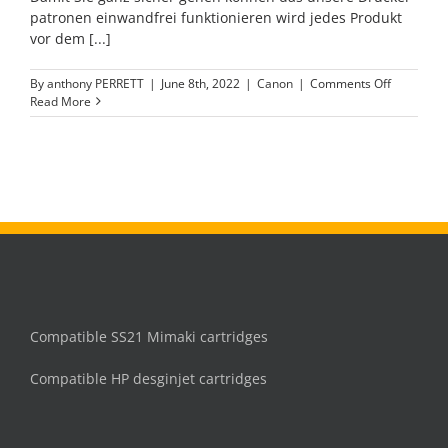
patronen einwandfrei funktionieren wird jedes Produkt
vor dem [...]
on
By
anthony PERRETT
|
June 8th, 2022
|
Canon
|
Comments Off
PFI-
Read More
120
Matt
Schwarz
Tintenpat
Compatible SS21 Mimaki cartridges
Compatible HP desginjet cartridges