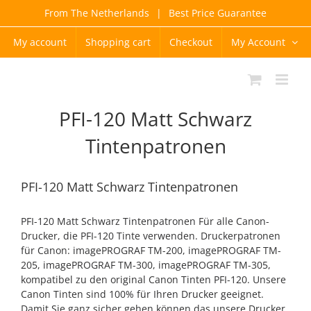
Skip
From The Netherlands
|
Best Price Guarantee
to
content
My account
Shopping cart
Checkout
My Account
PFI-120 Matt Schwarz
Tintenpatronen
PFI-120 Matt Schwarz Tintenpatronen
PFI-120 Matt Schwarz Tintenpatronen Für alle Canon-
Drucker, die PFI-120 Tinte verwenden. Druckerpatronen
für Canon: imagePROGRAF TM-200, imagePROGRAF TM-
205, imagePROGRAF TM-300, imagePROGRAF TM-305,
kompatibel zu den original Canon Tinten PFI-120. Unsere
Canon Tinten sind 100% für Ihren Drucker geeignet.
Damit Sie ganz sicher gehen können das unsere Drucker