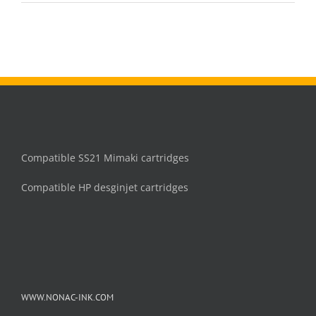
120
inkt
cartridge
Zwart
Compatible SS21 Mimaki cartridges
Compatible HP desginjet cartridges
WWW.NONAC-INK.COM