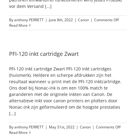
vor dem Versand [...]
on
By
anthony PERRETT
|
June 8th, 2022
|
Canon
|
Comments Off
PFI-
Read More
120
Schwarz
Tintenpat
PFI-120 inkt cartridge Zwart
PFI-120 inkt cartridge Zwart PFI-120 inkt cartridges
(huismerk). Heldere en scherpe afdrukken zijn het
resultaat wanneer u print met de PFI-120 inktcartridge.
Ons doel bij Nonac-ink is om een 100% match te
garanderen met de originele inkten van Canon. De
alternatieve inkt voor canon printers en plotters door
Nonac-ink zijn geformuleerd om de hoogste prestaties
[...]
on
By
anthony PERRETT
|
May 31st, 2022
|
Canon
|
Comments Off
PFI-
Read More