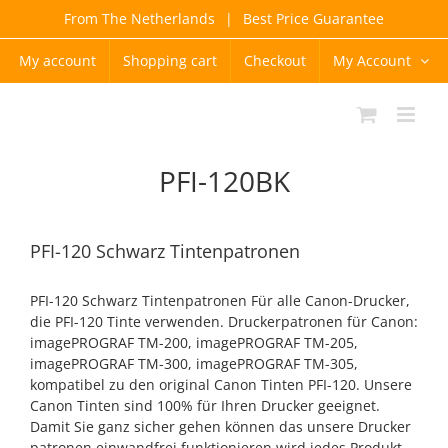
Skip
From The Netherlands
|
Best Price Guarantee
to
content
My account
Shopping cart
Checkout
My Account
PFI-120BK
PFI-120 Schwarz Tintenpatronen
PFI-120 Schwarz Tintenpatronen Für alle Canon-Drucker,
die PFI-120 Tinte verwenden. Druckerpatronen für Canon:
imagePROGRAF TM-200, imagePROGRAF TM-205,
imagePROGRAF TM-300, imagePROGRAF TM-305,
kompatibel zu den original Canon Tinten PFI-120. Unsere
Canon Tinten sind 100% für Ihren Drucker geeignet.
Damit Sie ganz sicher gehen können das unsere Drucker
patronen einwandfrei funktionieren wird jedes Produkt