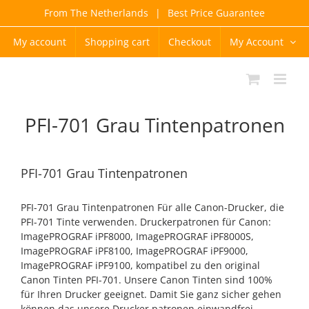
Skip
From The Netherlands
|
Best Price Guarantee
to
content
My account
Shopping cart
Checkout
My Account
PFI-701 Grau Tintenpatronen
PFI-701 Grau Tintenpatronen
PFI-701 Grau Tintenpatronen Für alle Canon-Drucker, die
PFI-701 Tinte verwenden. Druckerpatronen für Canon:
ImagePROGRAF iPF8000, ImagePROGRAF iPF8000S,
ImagePROGRAF iPF8100, ImagePROGRAF iPF9000,
ImagePROGRAF iPF9100, kompatibel zu den original
Canon Tinten PFI-701. Unsere Canon Tinten sind 100%
für Ihren Drucker geeignet. Damit Sie ganz sicher gehen
können das unsere Drucker patronen einwandfrei