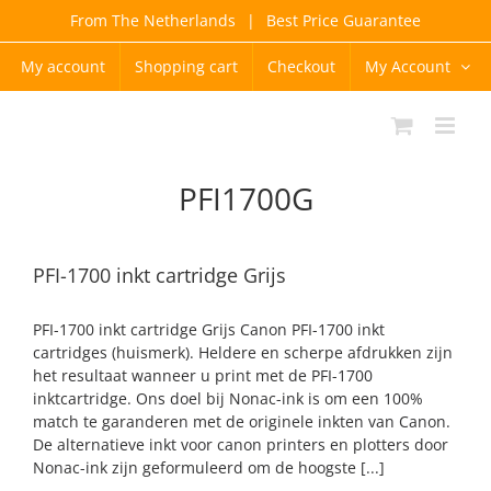
Skip
From The Netherlands
|
Best Price Guarantee
to
content
My account
Shopping cart
Checkout
My Account
PFI1700G
PFI-1700 inkt cartridge Grijs
PFI-1700 inkt cartridge Grijs Canon PFI-1700 inkt
cartridges (huismerk). Heldere en scherpe afdrukken zijn
het resultaat wanneer u print met de PFI-1700
inktcartridge. Ons doel bij Nonac-ink is om een 100%
match te garanderen met de originele inkten van Canon.
De alternatieve inkt voor canon printers en plotters door
Nonac-ink zijn geformuleerd om de hoogste [...]