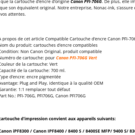
que la cartouche d’encre d’origine
Canon PFI-706G
. De plus, elle
que son équivalent original. Notre entreprise, Nonac-ink, s’assur
 vos attentes.
À propos de cet article Compatible Cartouche d‘encre Canon PFI-70
Nom du produit: cartouches d’encre compatibles
Condition: Non Canon Original, produit compatible
Numéro de cartouche: pour
Canon PFI-706G Vert
Couleur de la cartouche: Vert
Capacité de la cartouche: 700 ml.
Type d’encre: encre pigmentée
Avantage: Plug and Play, identique à la qualité OEM
Garantie: 1:1 remplacer tout défaut
Part No.: PFI-706G, PFI706G, Canon PFI706G
cartouche d’impression convient aux appareils suivants:
Canon
iPF8300
/ Canon IPF
8400
/ 8400 S / 8400SE MFP/ 9400 S/ 83