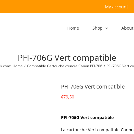
My account
Home
Shop
About
PFI-706G Vert compatible
nk.com
:
Home
/
Compatible Cartouche d‘encre Canon PFI-706
/
PFI-706G Vert c
PFI-706G Vert compatible
€
79,50
PFI-706G Vert compatible
La cartouche Vert compatible Canon