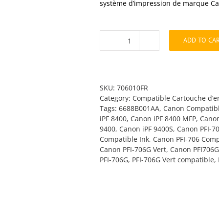
système d’impression de marque Can
ADD TO CA
PFI-
706G
Vert
compatible
quantity
SKU:
706010FR
Category:
Compatible Cartouche d‘e
Tags:
6688B001AA
,
Canon Compatibl
iPF 8400
,
Canon iPF 8400 MFP
,
Canon
9400
,
Canon iPF 9400S
,
Canon PFI-7
Compatible Ink
,
Canon PFI-706 Compa
Canon PFI-706G Vert
,
Canon PFI706G
PFI-706G
,
PFI-706G Vert compatible
,