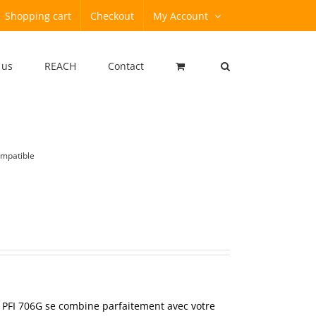
Shopping cart
Checkout
My Account
 us
REACH
Contact
ompatible
 PFI 706G se combine parfaitement avec votre