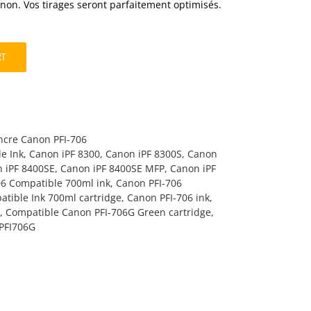
on. Vos tirages seront parfaitement optimisés.
RT
ncre Canon PFI-706
e Ink
,
Canon iPF 8300
,
Canon iPF 8300S
,
Canon
 iPF 8400SE
,
Canon iPF 8400SE MFP
,
Canon iPF
06 Compatible 700ml ink
,
Canon PFI-706
tible Ink 700ml cartridge
,
Canon PFI-706 ink
,
,
Compatible Canon PFI-706G Green cartridge
,
PFI706G