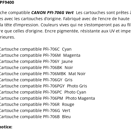
iPF
9400
uche compatible
CANON PFI-706G Vert
Les cartouches sont prêtes à
ées avec les cartouches d’origine. Fabriqué avec de l’encre de haute
 la tête d’impression. Couleurs vives qui ne s’estomperont pas au 
e que celles d’origine. Encre pigmentée, résistante aux UV et imp
érieures.
Cartouche compatible PFI-706C Cyan
Cartouche compatible PFI-706M Magenta
Cartouche compatible PFI-706Y Jaune
Cartouche compatible PFI-706BK Noir
Cartouche compatible PFI-706MBK Mat Noir
Cartouche compatible PFI-706GY Gris
Cartouche compatible PFI-706PGY Photo Gris
Cartouche compatible PFI-706PC Photo Cyan
Cartouche compatible PFI-706PM Photo Magenta
Cartouche compatible PFI-706R Rouge
Cartouche compatible PFI-706G Vert
Cartouche compatible PFI-706B Bleu
notice: