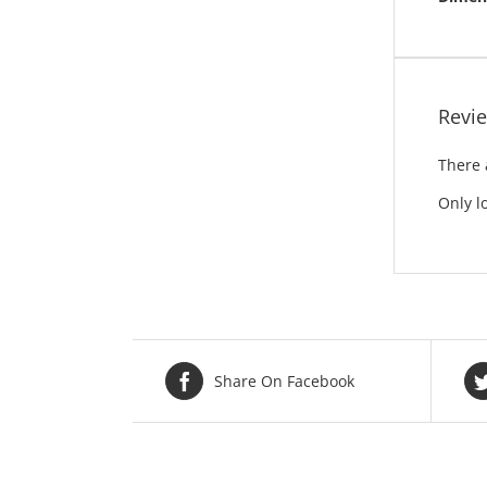
Revi
There 
Only l
Share On Facebook