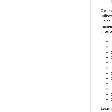
Carto
utilis
vie de
manièr
et ext
Legal 