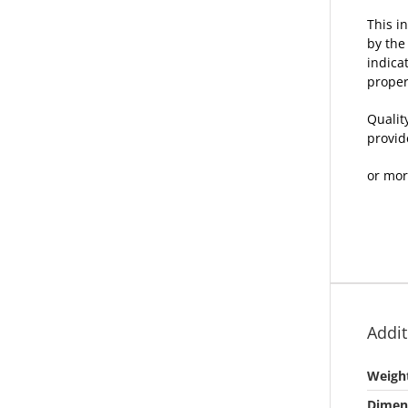
This i
by the
indica
proper
Qualit
provid
or mor
Addit
Weigh
Dimen