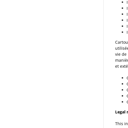
Cartou
utilis
vie de
manièr
et ext
Legal 
This i