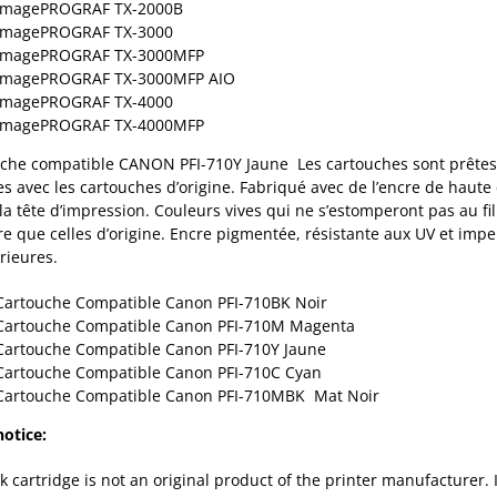
ImagePROGRAF TX-2000B
ImagePROGRAF TX-3000
ImagePROGRAF TX-3000MFP
ImagePROGRAF TX-3000MFP AIO
ImagePROGRAF TX-4000
ImagePROGRAF TX-4000MFP
che compatible CANON PFI-710Y Jaune Les cartouches sont prêtes 
ées avec les cartouches d’origine. Fabriqué avec de l’encre de haute
 la tête d’impression. Couleurs vives qui ne s’estomperont pas au 
e que celles d’origine. Encre pigmentée, résistante aux UV et imp
érieures.
Cartouche Compatible Canon PFI-710BK Noir
Cartouche Compatible Canon PFI-710M Magenta
Cartouche Compatible Canon PFI-710Y Jaune
Cartouche Compatible Canon PFI-710C Cyan
Cartouche Compatible Canon PFI-710MBK Mat Noir
notice:
nk cartridge is not an original product of the printer manufacturer.