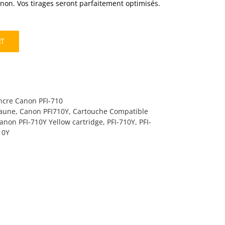
on. Vos tirages seront parfaitement optimisés.
RT
ncre Canon PFI-710
Jaune
,
Canon PFI710Y
,
Cartouche Compatible
anon PFI-710Y Yellow cartridge
,
PFI-710Y
,
PFI-
10Y