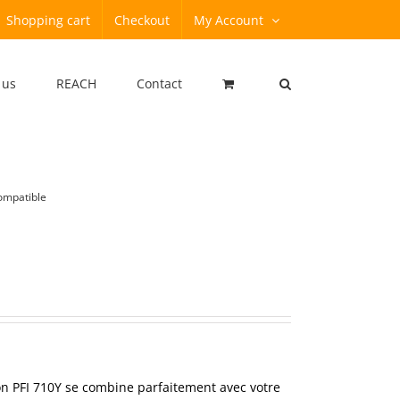
Shopping cart
Checkout
My Account
 us
REACH
Contact
ompatible
n PFI 710Y se combine parfaitement avec votre