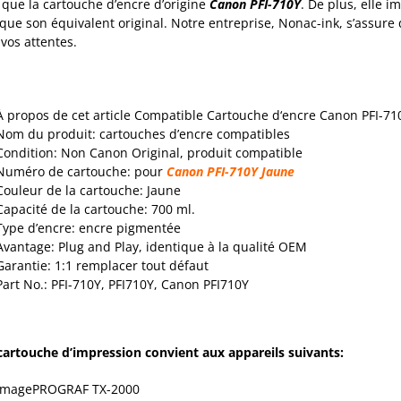
que la cartouche d’encre d’origine
Canon PFI-710Y
. De plus, elle
que son équivalent original. Notre entreprise, Nonac-ink, s’assur
 vos attentes.
À propos de cet article Compatible Cartouche d‘encre Canon PFI-71
Nom du produit: cartouches d’encre compatibles
Condition: Non Canon Original, produit compatible
Numéro de cartouche: pour
Canon PFI-710Y Jaune
Couleur de la cartouche: Jaune
Capacité de la cartouche: 700 ml.
Type d’encre: encre pigmentée
Avantage: Plug and Play, identique à la qualité OEM
Garantie: 1:1 remplacer tout défaut
Part No.: PFI-710Y, PFI710Y, Canon PFI710Y
cartouche d’impression convient aux appareils suivants:
ImagePROGRAF TX-2000