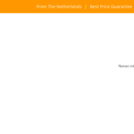
Skip
From The Netherlands
|
Best Price Guarantee
to
content
Nonac-in