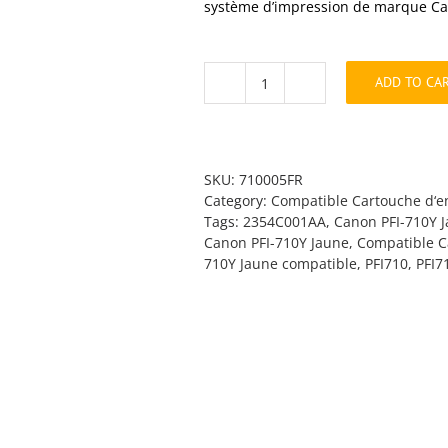
système d’impression de marque Can
ADD TO CA
PFI-
710Y
Jaune
compatible
quantity
SKU:
710005FR
Category:
Compatible Cartouche d‘e
Tags:
2354C001AA
,
Canon PFI-710Y 
Canon PFI-710Y Jaune
,
Compatible C
710Y Jaune compatible
,
PFI710
,
PFI7