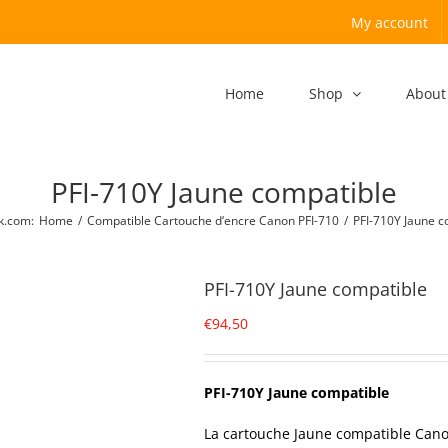
My account
Home
Shop
About
PFI-710Y Jaune compatible
k.com
:
Home
/
Compatible Cartouche d‘encre Canon PFI-710
/
PFI-710Y Jaune c
PFI-710Y Jaune compatible
€
94,50
PFI-710Y Jaune compatible
La cartouche Jaune compatible Cano