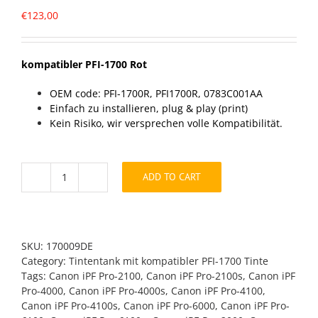
€
123,00
kompatibler PFI-1700 Rot
OEM code: PFI-1700R, PFI1700R, 0783C001AA
Einfach zu installieren, plug & play (print)
Kein Risiko, wir versprechen volle Kompatibilität.
ADD TO CART
kompatibler
PFI-
1700
Rot
quantity
SKU:
170009DE
Category:
Tintentank mit kompatibler PFI-1700 Tinte
Tags:
Canon iPF Pro-2100
,
Canon iPF Pro-2100s
,
Canon iPF
Pro-4000
,
Canon iPF Pro-4000s
,
Canon iPF Pro-4100
,
Canon iPF Pro-4100s
,
Canon iPF Pro-6000
,
Canon iPF Pro-