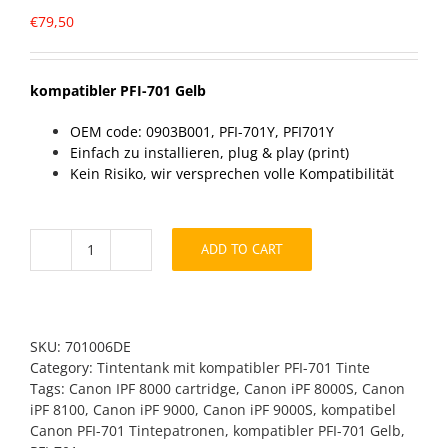
€
79,50
kompatibler PFI-701 Gelb
OEM code: 0903B001, PFI-701Y, PFI701Y
Einfach zu installieren, plug & play (print)
Kein Risiko, wir versprechen volle Kompatibilität
ADD TO CART
kompatibler
PFI-
701
Gelb
quantity
SKU:
701006DE
Category:
Tintentank mit kompatibler PFI-701 Tinte
Tags:
Canon IPF 8000 cartridge
,
Canon iPF 8000S
,
Canon
iPF 8100
,
Canon iPF 9000
,
Canon iPF 9000S
,
kompatibel
Canon PFI-701 Tintepatronen
,
kompatibler PFI-701 Gelb
,