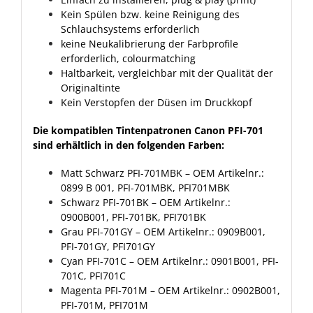
Kein Spülen bzw. keine Reinigung des
Schlauchsystems erforderlich
keine Neukalibrierung der Farbprofile
erforderlich, colourmatching
Haltbarkeit, vergleichbar mit der Qualität der
Originaltinte
Kein Verstopfen der Düsen im Druckkopf
Die kompatiblen Tintenpatronen Canon PFI-701
sind erhältlich in den folgenden Farben:
Matt Schwarz PFI-701MBK
– OEM Artikelnr.:
0899 B 001, PFI-701MBK, PFI701MBK
Schwarz PFI-701BK
– OEM Artikelnr.:
0900B001, PFI-701BK, PFI701BK
Grau PFI-701GY
– OEM Artikelnr.: 0909B001,
PFI-701GY, PFI701GY
Cyan PFI-701C
– OEM Artikelnr.: 0901B001, PFI-
701C, PFI701C
Magenta PFI-701M
– OEM Artikelnr.: 0902B001,
PFI-701M, PFI701M