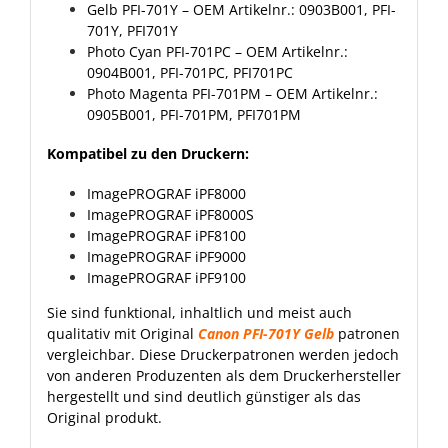
Gelb PFI-701Y
– OEM Artikelnr.: 0903B001, PFI-
701Y, PFI701Y
Photo Cyan PFI-701PC
– OEM Artikelnr.:
0904B001, PFI-701PC, PFI701PC
Photo Magenta PFI-701PM
– OEM Artikelnr.:
0905B001, PFI-701PM, PFI701PM
Kompatibel zu den Druckern:
ImagePROGRAF iPF8000
ImagePROGRAF iPF8000S
ImagePROGRAF iPF8100
ImagePROGRAF iPF9000
ImagePROGRAF iPF9100
Sie sind funktional, inhaltlich und meist auch
qualitativ mit Original
Canon PFI-701Y Gelb
patronen
vergleichbar. Diese Druckerpatronen werden jedoch
von anderen Produzenten als dem Druckerhersteller
hergestellt und sind deutlich günstiger als das
Original produkt.