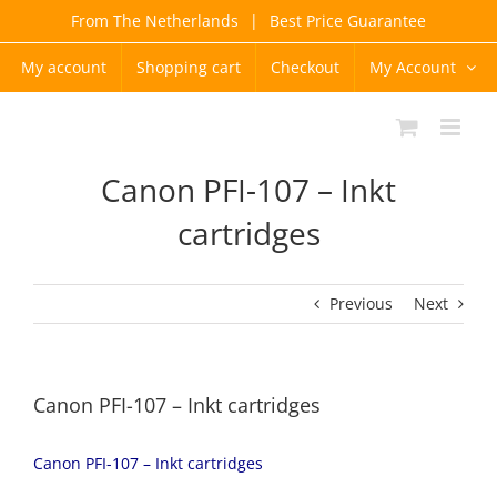
Skip
From The Netherlands
|
Best Price Guarantee
to
content
My account
Shopping cart
Checkout
My Account
Canon PFI-107 – Inkt
cartridges
Previous
Next
Canon PFI-107 – Inkt cartridges
Canon PFI-107 – Inkt cartridges