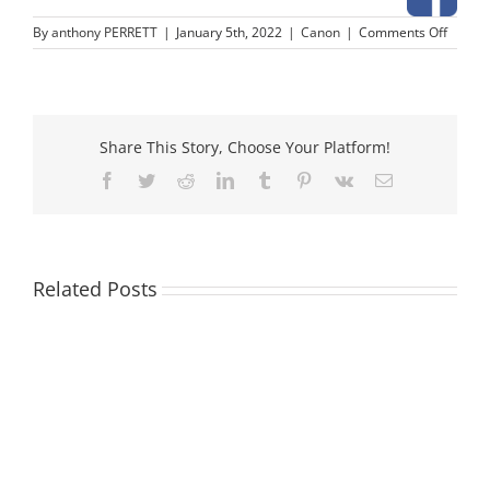
on
By
anthony PERRETT
|
January 5th, 2022
|
Canon
|
Comments Off
Canon
PFI-
107
–
Inkt
Share This Story, Choose Your Platform!
cartrid
Facebook
Twitter
Reddit
LinkedIn
Tumblr
Pinterest
Vk
Email
Related Posts