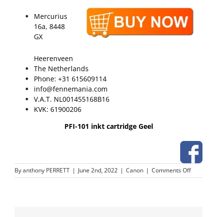
Mercurius
16a, 8448
GX
Heerenveen
The Netherlands
Phone: +31 615609114
info@fennemania.com
V.A.T. NL001455168B16
KVK: 61900206
PFI-101 inkt cartridge Geel
on
By
anthony PERRETT
|
June 2nd, 2022
|
Canon
|
Comments Off
PFI-
101
inkt
cartridge
Geel