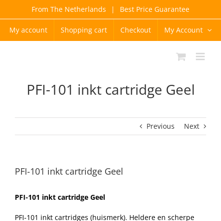
Skip
From The Netherlands
|
Best Price Guarantee
to
content
My account
Shopping cart
Checkout
My Account
PFI-101 inkt cartridge Geel
Previous
Next
PFI-101 inkt cartridge Geel
PFI-101 inkt cartridge Geel
PFI-101 inkt cartridges (huismerk). Heldere en scherpe