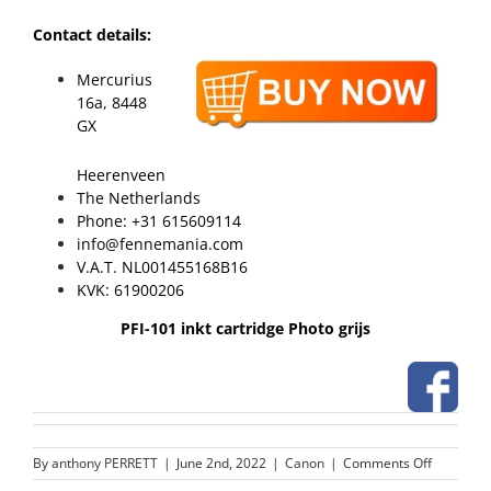
Contact details:
Mercurius
16a, 8448
GX
Heerenveen
The Netherlands
Phone: +31 615609114
info@fennemania.com
V.A.T. NL001455168B16
KVK: 61900206
PFI-101 inkt cartridge Photo grijs
on
By
anthony PERRETT
|
June 2nd, 2022
|
Canon
|
Comments Off
PFI-