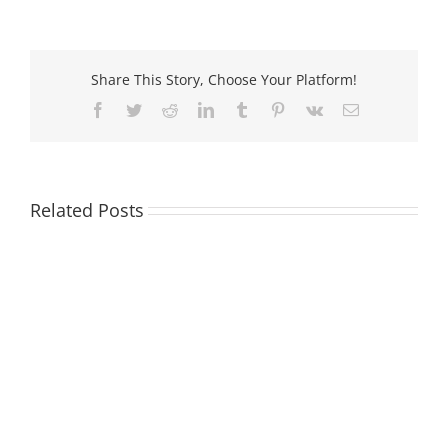
101
inkt
cartridge
Photo
Share This Story, Choose Your Platform!
grijs
Facebook
Twitter
Reddit
LinkedIn
Tumblr
Pinterest
Vk
Email
Related Posts