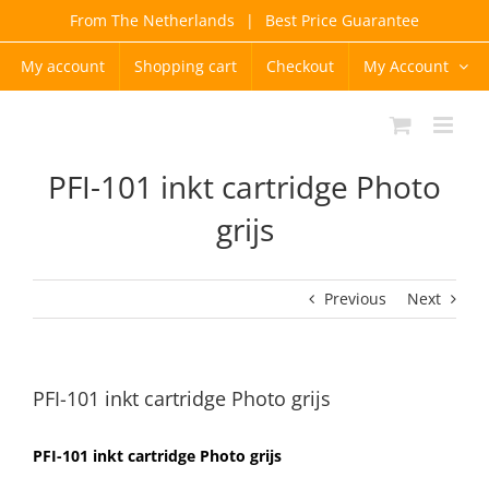
Skip
From The Netherlands
|
Best Price Guarantee
to
content
My account
Shopping cart
Checkout
My Account
PFI-101 inkt cartridge Photo
grijs
Previous
Next
PFI-101 inkt cartridge Photo grijs
PFI-101 inkt cartridge Photo grijs