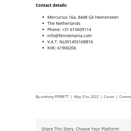
Contact details:
Mercurius 16a, 8448 GX Heerenveen
The Netherlands
Phone: +31 615609114
info@fennemania.com
V.A.T. NL001455168B16
KVK: 61900206
By
anthony PERRETT
|
May 31st, 2022
|
Canon
|
Comme
Share This Story, Choose Your Platform!