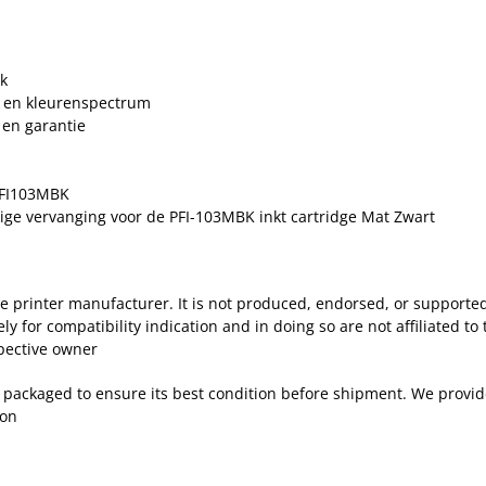
jk
 en kleurenspectrum
 en garantie
PFI103MBK
dige vervanging voor de PFI-103MBK inkt cartridge Mat Zwart
 the printer manufacturer. It is not produced, endorsed, or support
for compatibility indication and in doing so are not affiliated to 
pective owner
d packaged to ensure its best condition before shipment. We provide
ion