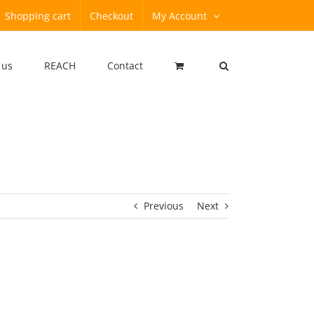
Shopping cart
Checkout
My Account
 us
REACH
Contact
Previous
Next