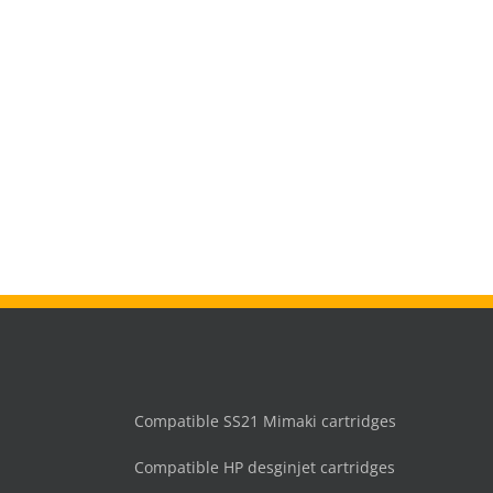
Compatible SS21 Mimaki cartridges
Compatible HP desginjet cartridges