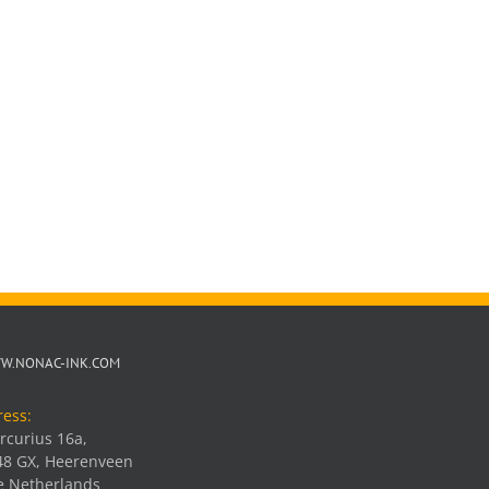
W.NONAC-INK.COM
ress:
rcurius 16a,
48 GX, Heerenveen
e Netherlands