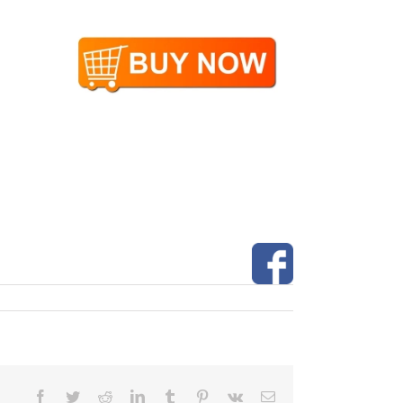
Facebook
Twitter
Reddit
LinkedIn
Tumblr
Pinterest
Vk
Email