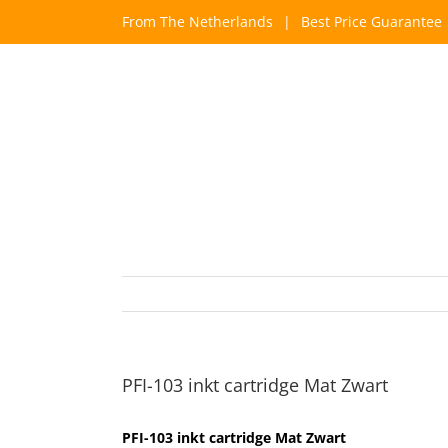
Skip
From The Netherlands
|
Best Price Guarantee
to
content
PFI-103 inkt cartridge Mat Zwart
PFI-103 inkt cartridge Mat Zwart