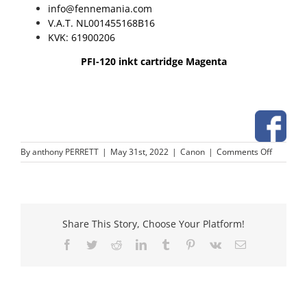
info@fennemania.com
V.A.T. NL001455168B16
KVK: 61900206
PFI-120 inkt cartridge Magenta
on
By
anthony PERRETT
|
May 31st, 2022
|
Canon
|
Comments Off
PFI-
120
inkt
cartridge
Magenta
Share This Story, Choose Your Platform!
Facebook
Twitter
Reddit
LinkedIn
Tumblr
Pinterest
Vk
Email