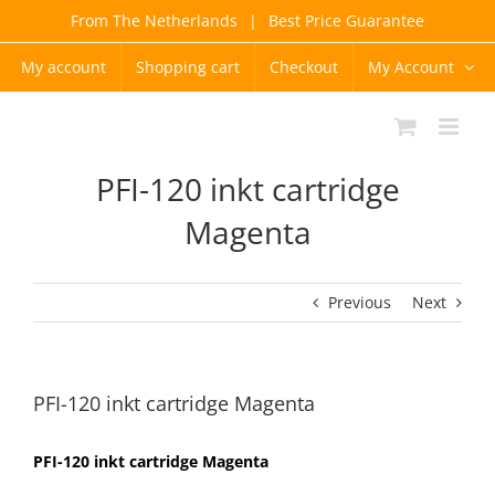
Skip
From The Netherlands
|
Best Price Guarantee
to
content
My account
Shopping cart
Checkout
My Account
PFI-120 inkt cartridge
Magenta
Previous
Next
PFI-120 inkt cartridge Magenta
PFI-120 inkt cartridge Magenta