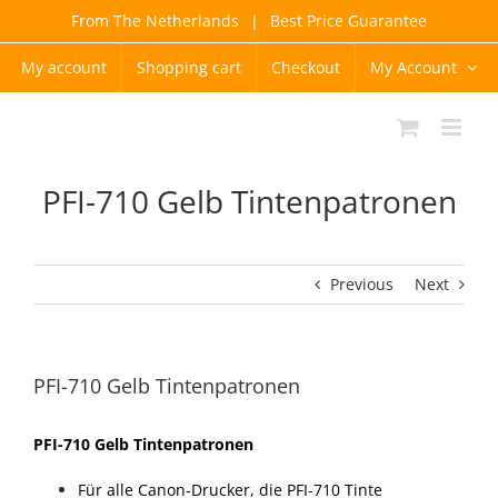
Skip
From The Netherlands
|
Best Price Guarantee
to
content
My account
Shopping cart
Checkout
My Account
PFI-710 Gelb Tintenpatronen
Previous
Next
PFI-710 Gelb Tintenpatronen
PFI-710 Gelb Tintenpatronen
Für alle Canon-Drucker, die PFI-710 Tinte