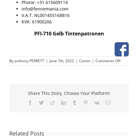
Phone: +31 615609114
info@fennemania.com
V.A.T. NL001455168B16
KVK: 61900206
PFI-710 Gelb Tintenpatronen
on
By
anthony PERRETT
|
June 7th, 2022
|
Canon
|
Comments Off
PFI-
710
Gelb
Tintenpat
Share This Story, Choose Your Platform!
Facebook
Twitter
Reddit
LinkedIn
Tumblr
Pinterest
Vk
Email
Related Posts