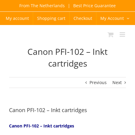
Skip
From The Netherlands
|
Best Price Guarantee
to
content
My account
Shopping cart
Checkout
My Account
Canon PFI-102 – Inkt
cartridges
Previous
Next
Canon PFI-102 – Inkt cartridges
Canon PFI-102 – Inkt cartridges