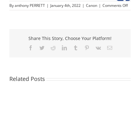
on
By
anthony PERRETT
|
January 4th, 2022
|
Canon
|
Comments Off
Canon
PFI-
102
–
Inkt
Share This Story, Choose Your Platform!
cartrid
Facebook
Twitter
Reddit
LinkedIn
Tumblr
Pinterest
Vk
Email
Related Posts