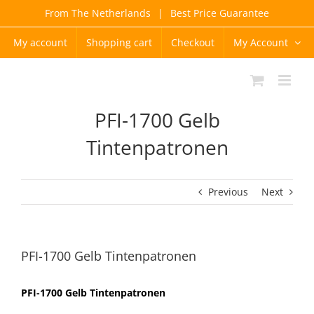
Skip
From The Netherlands
|
Best Price Guarantee
to
content
My account
Shopping cart
Checkout
My Account
PFI-1700 Gelb
Tintenpatronen
Previous
Next
PFI-1700 Gelb Tintenpatronen
PFI-1700 Gelb Tintenpatronen