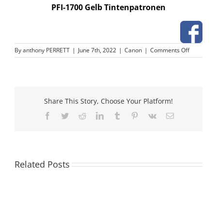
PFI-1700 Gelb Tintenpatronen
on
By
anthony PERRETT
|
June 7th, 2022
|
Canon
|
Comments Off
PFI-
1700
Gelb
Tintenpat
Share This Story, Choose Your Platform!
Facebook
Twitter
Reddit
LinkedIn
Tumblr
Pinterest
Vk
Email
Related Posts